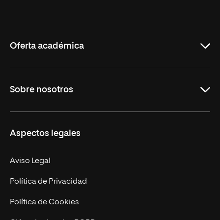
Universidad
Internacional
de
La
Rioja
Oferta académica
Grados
Sobre nosotros
Másteres Oficiales
Másteres Propios
Misión y Valores
Aspectos legales
Doctorados
Facultades
Experto Universitario
Nuestro Equipo
Aviso Legal
Postgrados
Trabaja en UNIR
Política de Privacidad
Cursos Universitarios
Actualidad
Política de Cookies