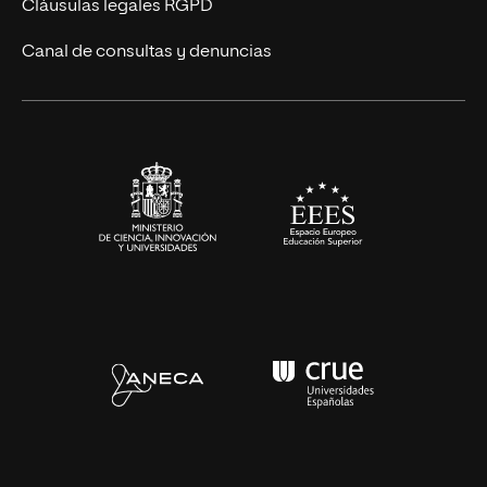
UNIR Revista
Cláusulas legales RGPD
Eventos
Canal de consultas y denuncias
Alianzas corporativas
Sala de prensa
Contacto