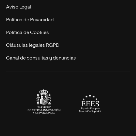
Experto Universitario
Nuestro Equipo
Aviso Legal
Postgrados
Trabaja en UNIR
Política de Privacidad
Cursos Universitarios
Actualidad
Política de Cookies
UNIR Revista
Cláusulas legales RGPD
Eventos
Canal de consultas y denuncias
Alianzas corporativas
Sala de prensa
Contacto