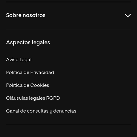
Grados
Sobre nosotros
Másteres Oficiales
Másteres Propios
Misión y Valores
Aspectos legales
Doctorados
Facultades
Experto Universitario
Nuestro Equipo
Aviso Legal
Postgrados
Trabaja en UNIR
Política de Privacidad
Cursos Universitarios
Actualidad
Política de Cookies
UNIR Revista
Cláusulas legales RGPD
Eventos
Canal de consultas y denuncias
Alianzas corporativas
Sala de prensa