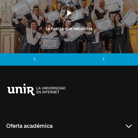
La fuerza que necesitas
Anterior
Siguiente
Universidad
Internacional
de
La
Rioja
Oferta académica