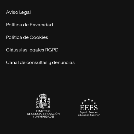
Experto Universitario
Nuestro Equipo
Aviso Legal
Postgrados
Trabaja en UNIR
Política de Privacidad
Cursos Universitarios
Actualidad
Política de Cookies
UNIR Revista
Cláusulas legales RGPD
Eventos
Canal de consultas y denuncias
Alianzas corporativas
Sala de prensa
Contacto