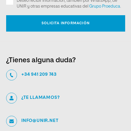
¿Tienes alguna duda?
+34 941 209 743
¿TE LLAMAMOS?
INFO@UNIR.NET