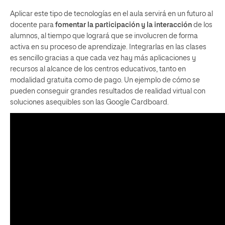
Aplicar este tipo de tecnologías en el aula servirá en un futuro al
docente para
fomentar la participación y la interacción
de los
alumnos, al tiempo que logrará que se involucren de forma
activa en su proceso de aprendizaje. Integrarlas en las clases
es sencillo gracias a que cada vez hay más aplicaciones y
recursos al alcance de los centros educativos, tanto en
modalidad gratuita como de pago. Un ejemplo de cómo se
pueden conseguir grandes resultados de realidad virtual con
soluciones asequibles son las
Google Cardboard
.