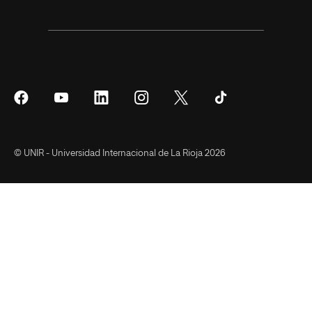
Síguenos
Síguenos
Síguenos
Síguenos
Síguenos
Síguenos
en
en
en
en
en
en
Facebook
YouTube
LinkedIn
Instagram
Twitter
Tiktok
© UNIR - Universidad Internacional de La Rioja 2026