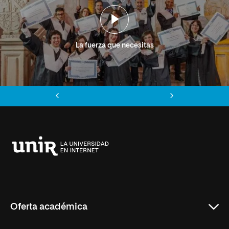
La fuerza que necesitas
Anterior
Siguiente
Universidad
Internacional
de
La
Rioja
Oferta académica