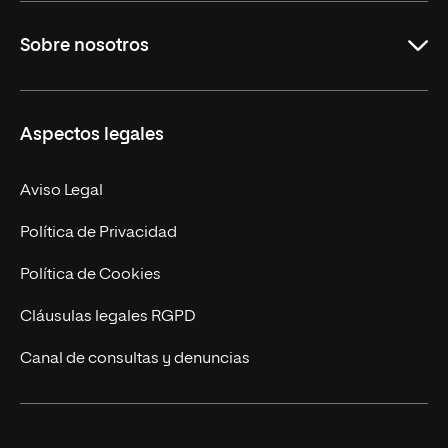
Grados
Sobre nosotros
Másteres Oficiales
Másteres Propios
Misión y Valores
Aspectos legales
Doctorados
Facultades
Experto Universitario
Nuestro Equipo
Aviso Legal
Postgrados
Trabaja en UNIR
Política de Privacidad
Cursos Universitarios
Actualidad
Política de Cookies
UNIR Revista
Cláusulas legales RGPD
Eventos
Canal de consultas y denuncias
Alianzas corporativas
Sala de prensa