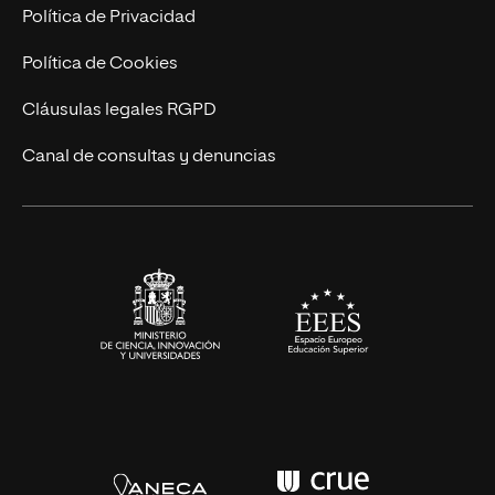
Postgrados
Trabaja en UNIR
Política de Privacidad
Cursos Universitarios
Actualidad
Política de Cookies
UNIR Revista
Cláusulas legales RGPD
Eventos
Canal de consultas y denuncias
Alianzas corporativas
Sala de prensa
Contacto