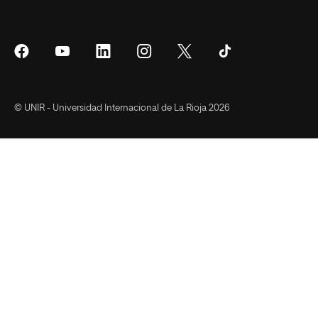
Síguenos
Síguenos
Síguenos
Síguenos
Síguenos
Síguenos
en
en
en
en
en
en
Facebook
YouTube
LinkedIn
Instagram
Twitter
Tiktok
© UNIR - Universidad Internacional de La Rioja 2026