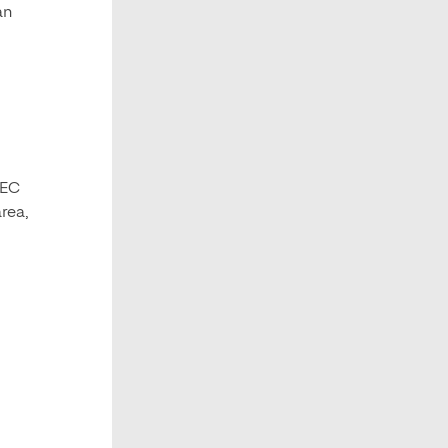
an
PEC
rea,