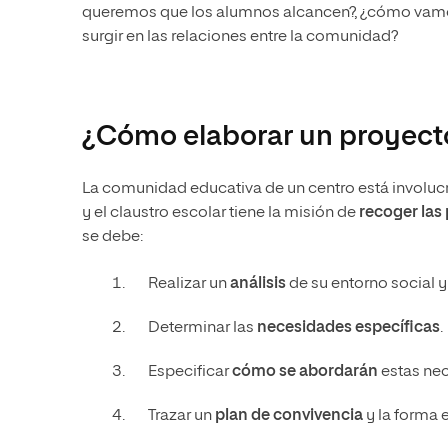
queremos que los alumnos alcancen?, ¿cómo vamo
surgir en las relaciones entre la comunidad?
¿Cómo elaborar un proyecto
La comunidad educativa de un centro está involuc
y el claustro escolar tiene la misión de
recoger las
se debe:
Realizar un
análisis
de su entorno social y 
Determinar las
necesidades específicas
.
Especificar
cómo se abordarán
estas ne
Trazar un
plan de convivencia
y la forma 