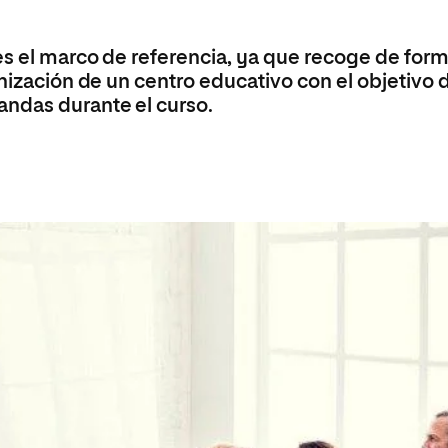
Máster Universitario en Psicopedagogía
olíticas y Relaciones
Acceso universitario para
na de Movilidad
nales
mayores
nacional
Máster Universitario en Atención Temprana y
es el marco de referencia, ya que recoge de for
Desarrollo Infantil
anización de un centro educativo con el objetivo 
Máster Universitario en Enseñanza de Español
andas durante el curso.
como Lengua Extranjera (ELE)