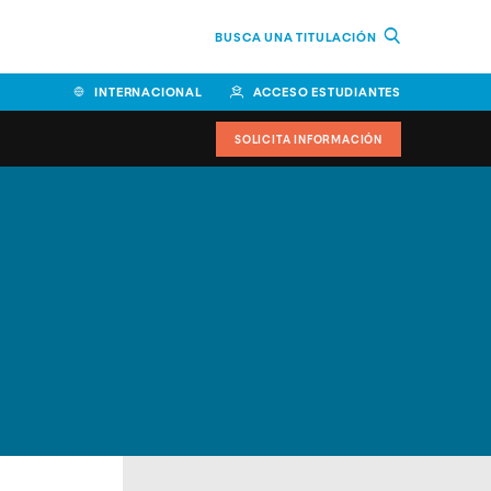
BUSCA UNA TITULACIÓN
INTERNACIONAL
ACCESO ESTUDIANTES
SOLICITA INFORMACIÓN
Facultad de Ciencias de la
Educación y Humanidades
Facultad de Ciencias de la
Salud
Facultad de Economía y
Empresa
Escuela Superior de Ingeniería
y Tecnología (ESIT)
Facultad de Derecho