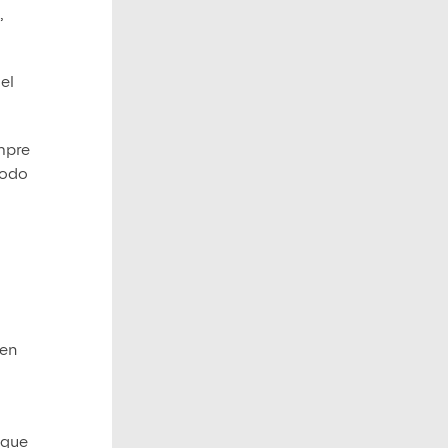
,
 el
empre
todo
 en
 que