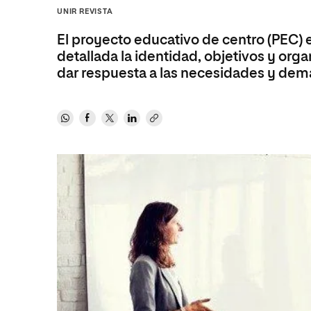
Diseño
Ingeniería y Tecnología
UNIR REVISTA
Ciencias P
Escuela de Humanidades
Ofici
Ciencias de la Salud
Diseño
Internacio
Inter
El proyecto educativo de centro (PEC) 
Normas de Organización y
Ciencias Sociales
Ciencias de la Salud
Funcionamiento
detallada la identidad, objetivos y org
dar respuesta a las necesidades y dem
Humanidades
Ciencias Sociales
Artes
Humanidades
Música
Artes
Música