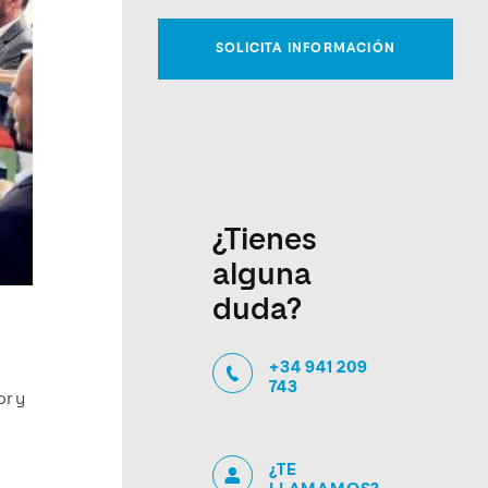
¿Tienes
alguna
duda?
+34 941 209
743
r y
¿TE