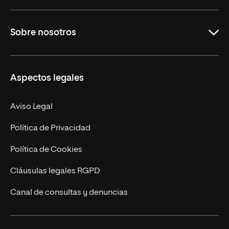
Grados
Sobre nosotros
Másteres Oficiales
Másteres Propios
Misión y Valores
Aspectos legales
Doctorados
Facultades
Experto Universitario
Nuestro Equipo
Aviso Legal
Postgrados
Trabaja en UNIR
Política de Privacidad
Cursos Universitarios
Actualidad
Política de Cookies
UNIR Revista
Cláusulas legales RGPD
Eventos
Canal de consultas y denuncias
Alianzas corporativas