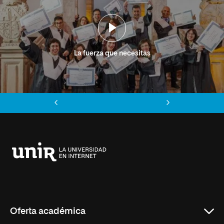
La fuerza que necesitas
Anterior
Siguiente
Universidad
Internacional
de
La
Rioja
Oferta académica