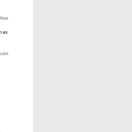
inir
n es
ción