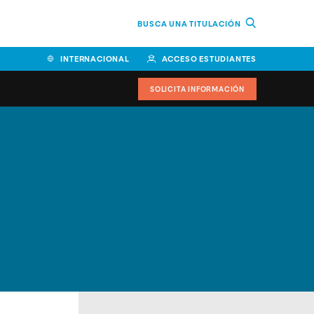
BUSCA UNA TITULACIÓN
INTERNACIONAL
ACCESO ESTUDIANTES
SOLICITA INFORMACIÓN
Facultad de Ciencias de la
Educación y Humanidades
Facultad de Ciencias de la
Salud
Facultad de Economía y
Empresa
Escuela Superior de Ingeniería
y Tecnología (ESIT)
Facultad de Derecho