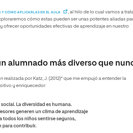
, al hilo de lo cual vamos a trat
 Y CÓMO APLICARLAS EN EL AULA
 Exploraremos cómo estas pueden ser unas potentes aliadas pa
s y ofrecer oportunidades efectivas de aprendizaje en nuestro
 un alumnado más diverso que nun
realizada por Katz, J. (2012)* que me empujó a entender la
sitivo y enriquecedor:
s social. La diversidad es humana.
ofesores generen un clima de aprendizaje
a todos los niños sentirse seguros,
 para contribuir.