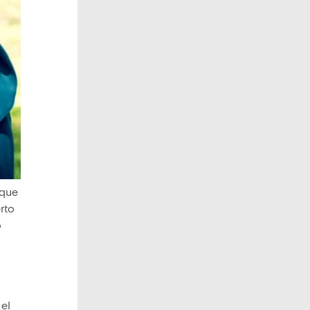
 que
erto
o
 el