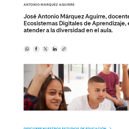
Diseño
Ingeniería y Tecnología
ANTONIO MÁRQUEZ AGUIRRE
Ciencias P
Escuela de Humanidades
Ofici
Ciencias de la Salud
Diseño
Internacio
Inter
José Antonio Márquez Aguirre, docente
Normas de Organización y
Ciencias Sociales
Ciencias de la Salud
Funcionamiento
Ecosistemas Digitales de Aprendizaje, 
atender a la diversidad en el aula.
Humanidades
Ciencias Sociales
Artes
Humanidades
Música
Artes
Música
DESCUBRE NUESTROS ESTUDIOS DE EDUCACIÓN