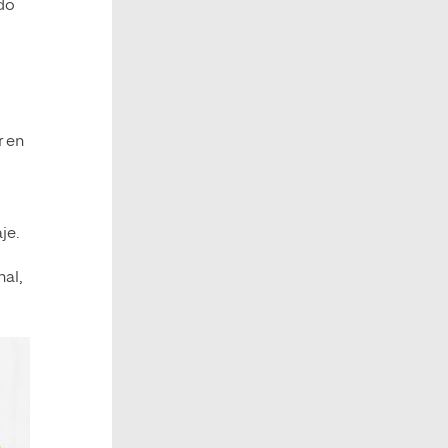
ado
r en
je.
al,