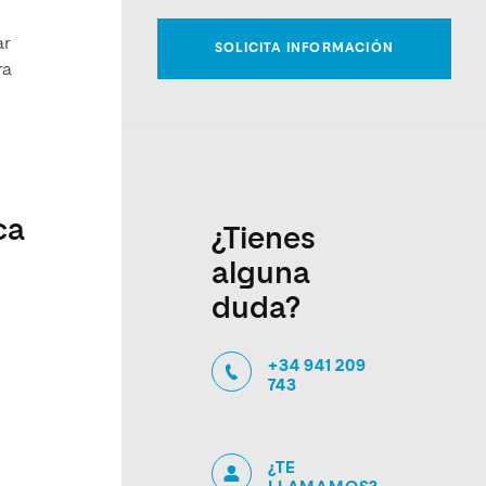
ar
ra
ca
¿Tienes
alguna
duda?
+34 941 209
743
¿TE