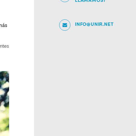
LLAMAMOS?
INFO@UNIR.NET
más
entes