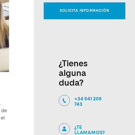
¿Tienes
alguna
duda?
+34 941 209
,
743
s de
 el
¿TE
LLAMAMOS?