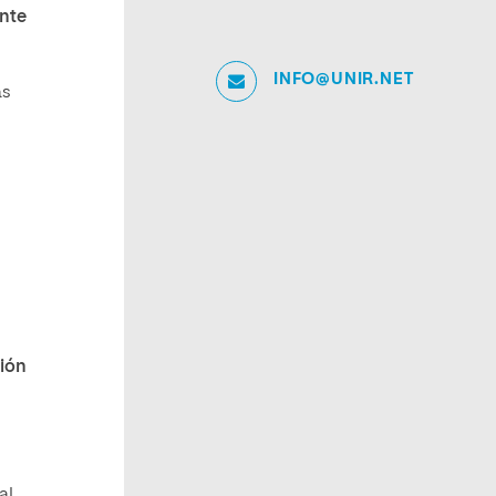
nte
INFO@UNIR.NET
as
ión
al