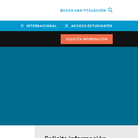
BUSCA UNA TITULACIÓN
INTERNACIONAL
ACCESO ESTUDIANTES
SOLICITA INFORMACIÓN
Facultad de Ciencias de la
Educación y Humanidades
Facultad de Ciencias de la
Salud
Facultad de Economía y
Empresa
Escuela Superior de Ingeniería
y Tecnología (ESIT)
Facultad de Derecho