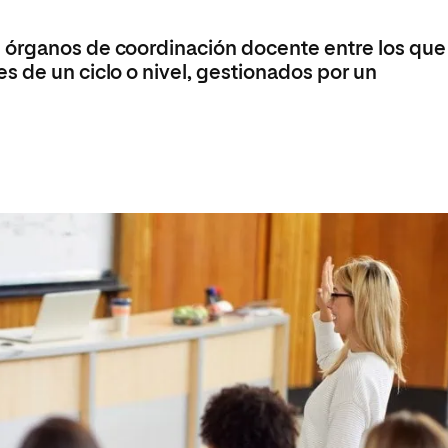
Máster Universitario en Psicopedagogía
olíticas y Relaciones
Acceso universitario para
na de Movilidad
nales
mayores
nacional
 órganos de coordinación docente entre los que
Máster Universitario en Atención Temprana y
Desarrollo Infantil
s de un ciclo o nivel, gestionados por un
Máster Universitario en Enseñanza de Español
como Lengua Extranjera (ELE)