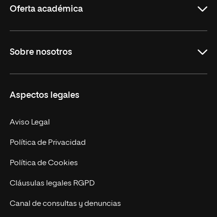
Oferta académica
Grados
Sobre nosotros
Másteres Oficiales
Másteres Propios
Misión y Valores
Aspectos legales
Doctorados
Facultades
Experto Universitario
Nuestro Equipo
Aviso Legal
Postgrados
Trabaja en UNIR
Política de Privacidad
Cursos Universitarios
Actualidad
Política de Cookies
UNIR Revista
Cláusulas legales RGPD
Eventos
Canal de consultas y denuncias