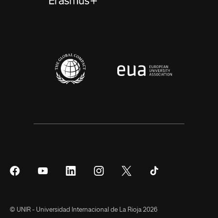
Síguenos
Síguenos
Síguenos
Síguenos
Síguenos
Síguenos
en
en
en
en
en
en
Facebook
YouTube
LinkedIn
Instagram
Twitter
Tiktok
© UNIR - Universidad Internacional de La Rioja 2026