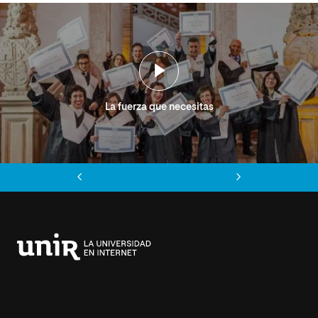
La fuerza que necesitas
Anterior
Siguiente
Universidad
Internacional
de
La
Rioja