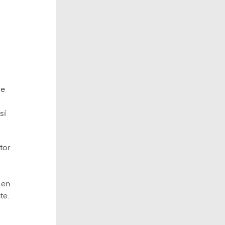
de
sí
ctor
 en
te.