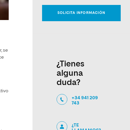
r, se
ce
¿Tienes
alguna
duda?
tivo
+34 941 209
743
¿TE