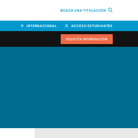
BUSCA UNA TITULACIÓN
INTERNACIONAL
ACCESO ESTUDIANTES
SOLICITA INFORMACIÓN
Facultad de Ciencias de la
Educación y Humanidades
Facultad de Ciencias de la
Salud
Facultad de Economía y
Empresa
Escuela Superior de Ingeniería
y Tecnología (ESIT)
Facultad de Derecho