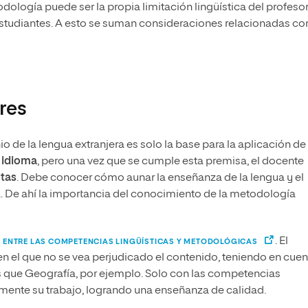
todología puede ser la propia limitación lingüística del profesor
s estudiantes. A esto se suman consideraciones relacionadas con
res
o de la lengua extranjera es solo la base para la aplicación de
 idioma
, pero una vez que se cumple esta premisa, el docente
ntas
. Debe conocer cómo aunar la enseñanza de la lengua y el
a. De ahí la importancia del conocimiento de la metodología
. El
IO ENTRE LAS COMPETENCIAS LINGÜÍSTICAS Y METODOLÓGICAS
en el que no se vea perjudicado el contenido, teniendo en cuen
que Geografía, por ejemplo. Solo con las competencias
mente su trabajo, logrando una enseñanza de calidad.