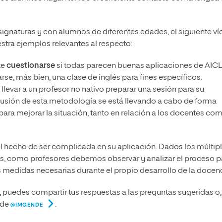
signaturas y con alumnos de diferentes edades, el siguiente ví
stra ejemplos relevantes al respecto:
te
cuestionarse
si todas parecen buenas aplicaciones de AICL
rarse, más bien, una clase de inglés para fines específicos.
levar a un profesor no nativo preparar una sesión para su
inclusión de esta metodología se está llevando a cabo de forma
ara mejorar la situación, tanto en relación a los docentes co
el hecho de ser complicada en su aplicación. Dados los múltip
s, como profesores debemos observar y analizar el proceso p
s medidas necesarias durante el propio desarrollo de la docenc
, puedes compartir tus respuestas a las preguntas sugeridas o,
 de
.
@IMGENDE