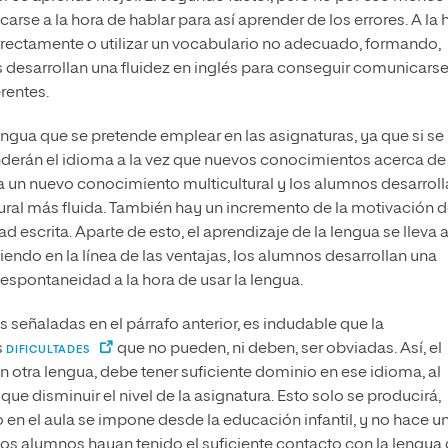
carse a la hora de hablar para así aprender de los errores. A la 
rrectamente o utilizar un vocabulario no adecuado, formando,
tes desarrollan una fluidez en inglés para conseguir comunicars
rentes.
engua que se pretende emplear en las asignaturas, ya que si se
nderán el idioma a la vez que nuevos conocimientos acerca de 
ea un nuevo conocimiento multicultural y los alumnos desarrol
ural más fluida. También hay un incremento de la motivación 
 escrita. Aparte de esto, el aprendizaje de la lengua se lleva 
uiendo en la línea de las ventajas, los alumnos desarrollan una
pontaneidad a la hora de usar la lengua.
s señaladas en el párrafo anterior, es indudable que la
s
que no pueden, ni deben, ser obviadas. Así, el
DIFICULTADES
n otra lengua, debe tener suficiente dominio en ese idioma, al
ue disminuir el nivel de la asignatura. Esto solo se producirá,
en el aula se impone desde la educación infantil, y no hace u
 los alumnos hayan tenido el suficiente contacto con la lengua