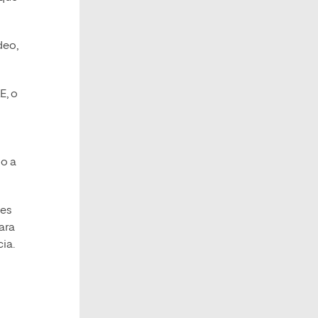
deo,
E, o
mo a
les
ara
ia.