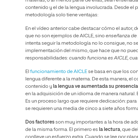
materias, o al menos parte de ellas, sean enseñada
contenido y el de la lengua involucrada. Desde el 
metodología solo tiene ventajas:
En el vídeo anterior cabe destacar cómo el autor,
que no son ejemplos de AICLE, sino
enseñanza de i
intenta seguir la metodología no lo consigue, no 
implementación del mismo, que hace que no pueda
responsabilidades:
cuando funciona es AICLE, cuan
El
funcionamiento de AICLE
se basa en que los co
lengua diferente a la materna. De esta manera, el
contenido y
la lengua ve aumentada su presencia
en la adquisición de un idioma de manera natural.
Es un proceso largo que requiere dedicación: para
se requieren una media de cinco a siete años form
Dos factores
son muy importantes a la hora de adq
de la misma forma. El primero es
la lectura
, que d
conlleve un esfuerzo extra. Cuando se lee por plac