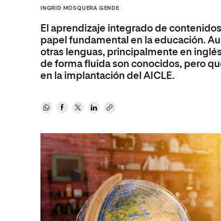
Diseño
Ingeniería y Tecnología
INGRID MOSQUERA GENDE
Ciencias P
Escuela de Humanidades
Ofici
Ciencias de la Salud
Diseño
Internacio
Inter
El aprendizaje integrado de contenidos
Normas de Organización y
Ciencias Sociales
Ciencias de la Salud
Funcionamiento
papel fundamental en la educación. Au
otras lenguas, principalmente en inglé
Humanidades
Ciencias Sociales
de forma fluida son conocidos, pero qu
Artes
Humanidades
en la implantación del AICLE.
Música
Artes
Música