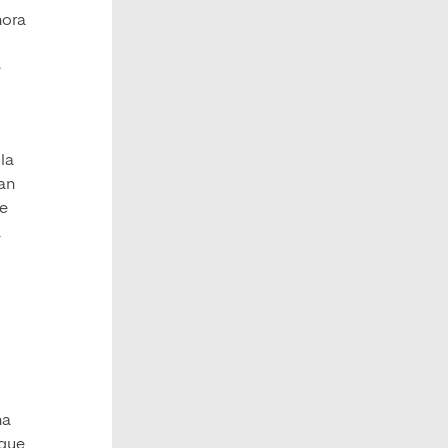
hora
e
la
lan
de
a
na
 que