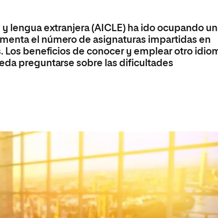
Máster Universitario en Psicopedagogía
olíticas y Relaciones
Acceso universitario para
na de Movilidad
nales
mayores
nacional
Máster Universitario en Atención Temprana y
 y lengua extranjera (AICLE) ha ido ocupando un
Desarrollo Infantil
menta el número de asignaturas impartidas en
Máster Universitario en Enseñanza de Español
s. Los beneficios de conocer y emplear otro idio
como Lengua Extranjera (ELE)
eda preguntarse sobre las dificultades