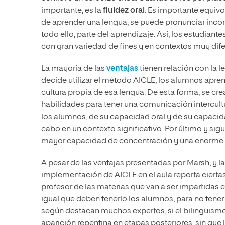
importante, es la
fluidez oral
. Es importante equivo
de aprender una lengua, se puede pronunciar inco
todo ello, parte del aprendizaje. Así, los estudian
con gran variedad de fines y en contextos muy dife
La mayoría de las
ventajas
tienen relación con la l
decide utilizar el método AICLE, los alumnos apre
cultura propia de esa lengua. De esta forma, se cr
habilidades para tener una comunicación intercult
los alumnos, de su capacidad oral y de su capacidad
cabo en un contexto significativo. Por último y sig
mayor capacidad de concentración y una enorme es
A pesar de las ventajas presentadas por Marsh, y la
implementación de AICLE en el aula reporta cierta
profesor de las materias que van a ser impartidas e
igual que deben tenerlo los alumnos, para no tener q
según destacan muchos expertos, si el bilingüismo 
aparición repentina en etapas posteriores, sin que