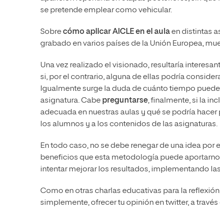
se pretende emplear como vehicular.
Sobre
cómo aplicar AICLE en el aula
en distintas a
grabado en varios países de la Unión Europea, mue
Una vez realizado el visionado, resultaría interesan
si, por el contrario, alguna de ellas podría conside
Igualmente surge la duda de cuánto tiempo puede l
asignatura. Cabe
preguntarse
, finalmente, si la 
adecuada en nuestras aulas y qué se podría hacer p
los alumnos y a los contenidos de las asignaturas.
En todo caso, no se debe renegar de una idea por 
beneficios que esta metodología puede aportarno
intentar mejorar los resultados, implementando la
Como en otras charlas educativas para la reflexión
simplemente, ofrecer tu opinión en twitter, a través