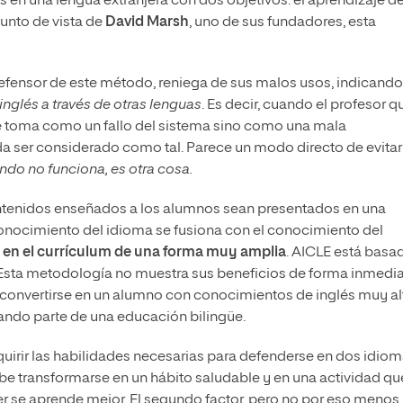
s en una lengua extranjera con dos objetivos: el aprendizaje de
punto de vista de
David Marsh
, uno de sus fundadores, esta
 defensor de este método, reniega de sus malos usos, indicando
nglés a través de otras lenguas
. Es decir, cuando el profesor q
se toma como un fallo del sistema sino como una mala
 ser considerado como tal. Parece un modo directo de evitar
do no funciona, es otra cosa.
ntenidos enseñados a los alumnos sean presentados en una
 conocimiento del idioma se fusiona con el conocimiento del
 en el currículum de una forma muy amplia
. AICLE está basa
 Esta metodología no muestra sus beneficios de forma inmedia
 convertirse en un alumno con conocimientos de inglés muy al
ando parte de una educación bilingüe.
uirir las habilidades necesarias para defenderse en dos idio
ebe transformarse en un hábito saludable y en una actividad qu
er se aprende mejor. El segundo factor, pero no por eso menos