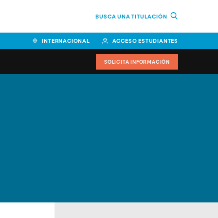
BUSCA UNA TITULACIÓN
INTERNACIONAL
ACCESO ESTUDIANTES
SOLICITA INFORMACIÓN
Facultad de Ciencias de la
Educación y Humanidades
Facultad de Ciencias de la
Salud
Facultad de Economía y
Empresa
Escuela Superior de Ingeniería
y Tecnología (ESIT)
Facultad de Derecho