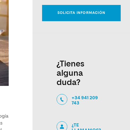
¿Tienes
alguna
duda?
+34 941 209
743
ogía
as
¿TE