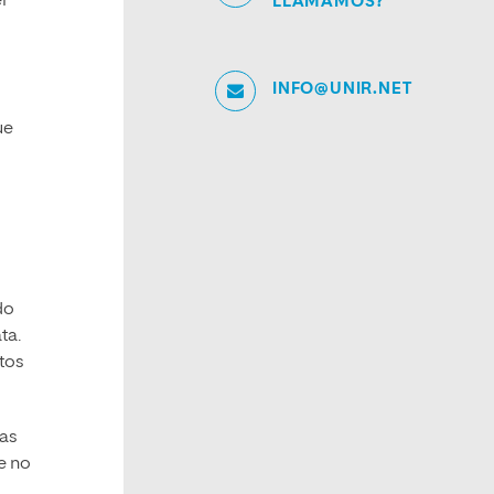
l
LLAMAMOS?
INFO@UNIR.NET
ue
do
ta.
tos
mas
e no