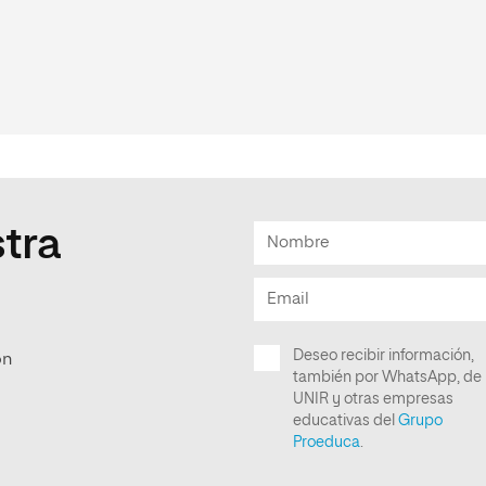
tra
ón