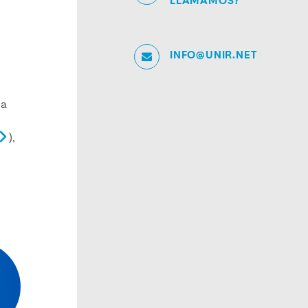
LLAMAMOS?
INFO@UNIR.NET
 a
),