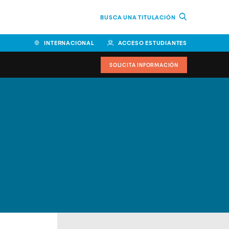
BUSCA UNA TITULACIÓN
INTERNACIONAL
ACCESO ESTUDIANTES
SOLICITA INFORMACIÓN
Facultad de Ciencias de la
Educación y Humanidades
Facultad de Ciencias de la
Salud
Facultad de Economía y
Empresa
Escuela Superior de Ingeniería
y Tecnología (ESIT)
Facultad de Derecho