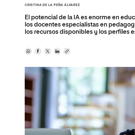
Diseño
Ingeniería y Tecnología
CRISTINA DE LA PEÑA ÁLVAREZ
Ciencias P
Escuela de Humanidades
Ofici
Ciencias de la Salud
Diseño
Internacio
Inter
El potencial de la IA es enorme en ed
Normas de Organización y
Ciencias Sociales
Ciencias de la Salud
Funcionamiento
los docentes especialistas en pedagogí
los recursos disponibles y los perfiles
Humanidades
Ciencias Sociales
Artes
Humanidades
Música
Artes
Música