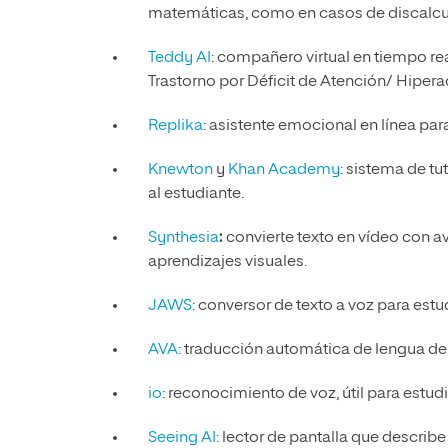
matemáticas, como en casos de discalcul
Teddy AI
: compañero virtual en tiempo re
Trastorno por Déficit de Atención/ Hiperac
Replika
: asistente emocional en línea pa
Knewton
y
Khan Academy
: sistema de tu
al estudiante.
Synthesia
:
convierte texto en vídeo con av
aprendizajes visuales.
JAWS
: conversor de texto a voz para est
AVA
: traducción automática de lengua de
io
: reconocimiento de voz, útil para estud
Seeing AI
: lector de pantalla que describ