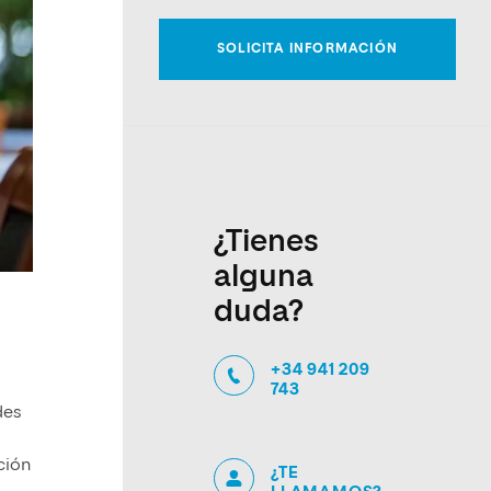
¿Tienes
alguna
duda?
+34 941 209
743
des
ación
¿TE