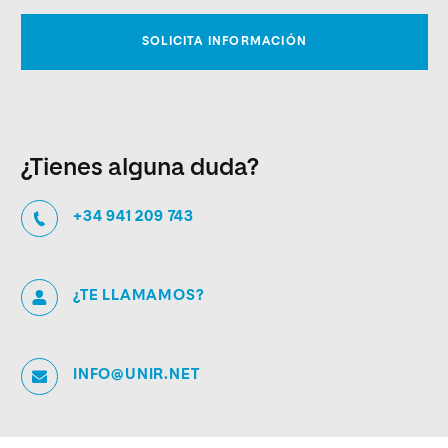
¿Tienes alguna duda?
+34 941 209 743
¿TE LLAMAMOS?
INFO@UNIR.NET