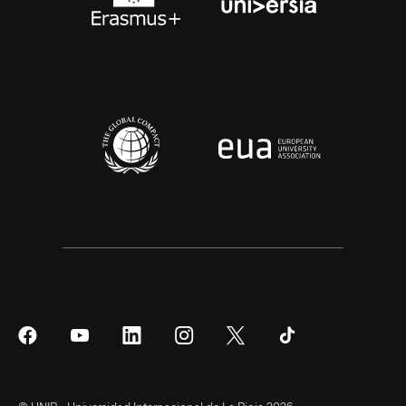
Síguenos
Síguenos
Síguenos
Síguenos
Síguenos
Síguenos
en
en
en
en
en
en
Facebook
YouTube
LinkedIn
Instagram
Twitter
Tiktok