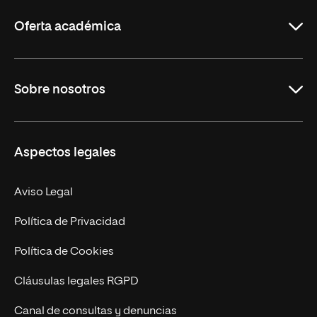
Rioja
Oferta académica
Grados
Sobre nosotros
Másteres Oficiales
Másteres Propios
Misión y Valores
Aspectos legales
Doctorados
Facultades
Experto Universitario
Nuestro Equipo
Aviso Legal
Postgrados
Trabaja en UNIR
Política de Privacidad
Cursos Universitarios
Actualidad
Política de Cookies
UNIR Revista
Cláusulas legales RGPD
Eventos
Canal de consultas y denuncias