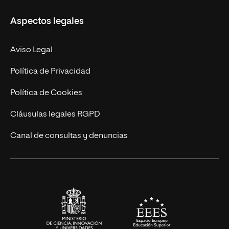
Másteres Propios
Misión y Valores
Aspectos legales
Doctorados
Facultades
Experto Universitario
Nuestro Equipo
Aviso Legal
Postgrados
Trabaja en UNIR
Política de Privacidad
Cursos Universitarios
Actualidad
Política de Cookies
UNIR Revista
Cláusulas legales RGPD
Eventos
Canal de consultas y denuncias
Alianzas corporativas
Sala de prensa
Contacto