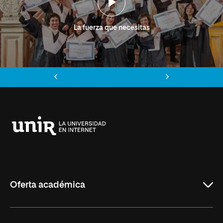
La fuerza que necesitas
Anterior
Siguiente
Universidad
Internacional
de
La
Rioja
Oferta académica
Grados