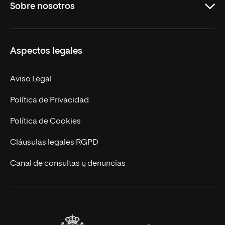
Sobre nosotros
Másteres Oficiales
Másteres Propios
Misión y Valores
Aspectos legales
Doctorados
Facultades
Experto Universitario
Nuestro Equipo
Aviso Legal
Postgrados
Trabaja en UNIR
Política de Privacidad
Cursos Universitarios
Actualidad
Política de Cookies
UNIR Revista
Cláusulas legales RGPD
Eventos
Canal de consultas y denuncias
Alianzas corporativas
Sala de prensa
Contacto