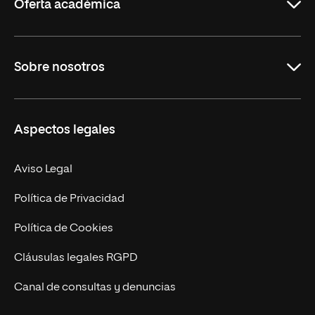
Oferta académica
Grados
Sobre nosotros
Másteres Oficiales
Másteres Propios
Misión y Valores
Aspectos legales
Doctorados
Facultades
Experto Universitario
Nuestro Equipo
Aviso Legal
Postgrados
Trabaja en UNIR
Política de Privacidad
Cursos Universitarios
Actualidad
Política de Cookies
UNIR Revista
Cláusulas legales RGPD
Eventos
Canal de consultas y denuncias
Alianzas corporativas