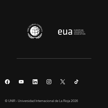
Síguenos
Síguenos
Síguenos
Síguenos
Síguenos
Síguenos
en
en
en
en
en
en
Facebook
YouTube
LinkedIn
Instagram
Twitter
Tiktok
© UNIR - Universidad Internacional de La Rioja 2026