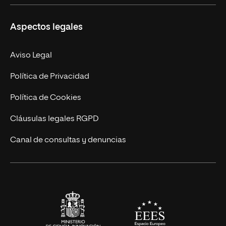
Másteres Propios
Misión y Valores
Aspectos legales
Doctorados
Facultades
Experto Universitario
Nuestro Equipo
Aviso Legal
Postgrados
Trabaja en UNIR
Política de Privacidad
Cursos Universitarios
Actualidad
Política de Cookies
UNIR Revista
Cláusulas legales RGPD
Eventos
Canal de consultas y denuncias
Alianzas corporativas
Sala de prensa
Contacto