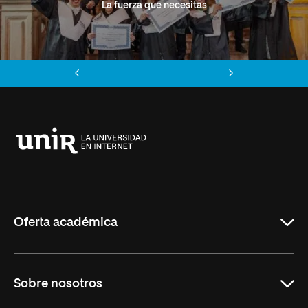
La fuerza que necesitas
Anterior
Siguiente
Universidad
Internacional
de
La
Rioja
Oferta académica
Grados
Sobre nosotros
Másteres Oficiales