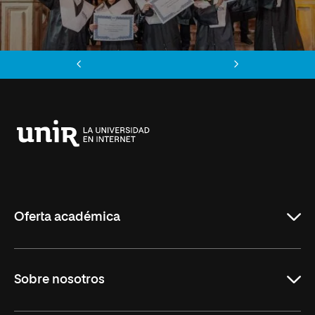
Anterior
Siguiente
Universidad
Internacional
de
La
Rioja
Oferta académica
Grados
Sobre nosotros
Másteres Oficiales