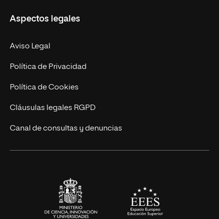
Másteres Propios
Misión y Valores
Aspectos legales
Doctorados
Facultades
Experto Universitario
Nuestro Equipo
Aviso Legal
Postgrados
Trabaja en UNIR
Política de Privacidad
Cursos Universitarios
Actualidad
Política de Cookies
UNIR Revista
Cláusulas legales RGPD
Eventos
Canal de consultas y denuncias
Alianzas corporativas
Sala de prensa
Contacto