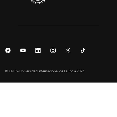
Síguenos
Síguenos
Síguenos
Síguenos
Síguenos
Síguenos
en
en
en
en
en
en
Facebook
YouTube
LinkedIn
Instagram
Twitter
Tiktok
© UNIR - Universidad Internacional de La Rioja 2026