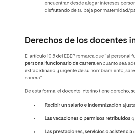
encuentran desde alegar intereses person
disfrutando de su baja por maternidad/pa
Derechos de los docentes in
El artículo 10.5 del EBEP remarca que “al personal fu
personal funcionario de carrera
en cuanto sea ade
extraordinario y urgente de su nombramiento, salv
carrera”.
De esta forma, el docente interino tiene derecho,
s
Recibir un salario e indemnización
ajust
Las vacaciones o permisos retribuidos
q
Las prestaciones, servicios o asistencia
o