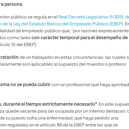
tra persona
.
sector público se regula en el
Real Decreto Legislativo 5/2015, d
do de la Ley del Estatuto Básico del Empleado Público (EBEP)
. E
modalidad de empleado público que, “por razones expresamente
ados como tales
con carácter temporal para el desempeño de
rtículo 10 del EBEP).
tratación
de un trabajador en estas circunstancias, las cuales 
claramente son aplicables al supuesto del maestro o profesor
isma no se pueda cubrir
con un profesional que haya aproba
res, durante el tiempo estrictamente necesario”
. En este supue
aza quede vacante para ser ocupada por un interino destacan: 
a de su puesto sufra una enfermedad, que haya pedido una
reguladas en el artículo 89 de la EBEP entre las que se