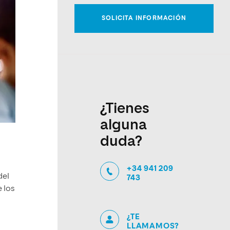
¿Tienes
alguna
duda?
+34 941 209
del
743
e los
¿TE
LLAMAMOS?