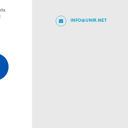
oda
í
INFO@UNIR.NET