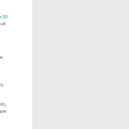
e 30
n él
se
do
sto,
que