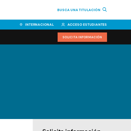
BUSCA UNA TITULACIÓN
INTERNACIONAL
ACCESO ESTUDIANTES
SOLICITA INFORMACIÓN
Facultad de Ciencias de la
Educación y Humanidades
Facultad de Ciencias de la
Salud
Facultad de Economía y
Empresa
Escuela Superior de Ingeniería
y Tecnología (ESIT)
Facultad de Derecho