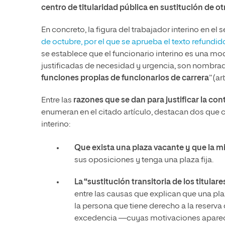
centro de titularidad pública en sustitución de o
En concreto, la figura del trabajador interino en el 
de octubre, por el que se aprueba el texto refundi
se establece que el funcionario interino es una 
justificadas de necesidad y urgencia, son nombr
funciones propias de funcionarios de carrera
” (a
Entre las
razones que se dan para justificar la con
enumeran en el citado artículo, destacan dos que 
interino:
Que exista una plaza vacante y que la m
sus oposiciones y tenga una plaza fija.
La “sustitución transitoria de los titula
entre las causas que explican que una pl
la persona que tiene derecho a la reserv
excedencia —cuyas motivaciones aparecen 