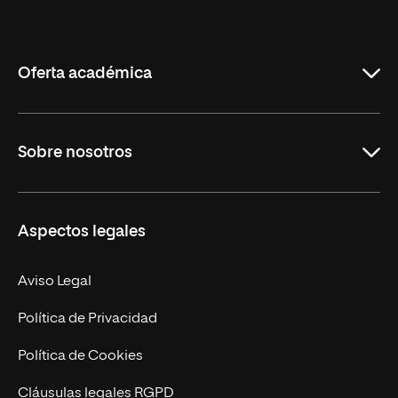
Internacional
de
La
Rioja
Oferta académica
Grados
Sobre nosotros
Másteres Oficiales
Másteres Propios
Misión y Valores
Aspectos legales
Doctorados
Facultades
Experto Universitario
Nuestro Equipo
Aviso Legal
Postgrados
Trabaja en UNIR
Política de Privacidad
Cursos Universitarios
Actualidad
Política de Cookies
UNIR Revista
Cláusulas legales RGPD