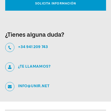
¿Tienes alguna duda?
+34 941 209 743
¿TE LLAMAMOS?
INFO@UNIR.NET