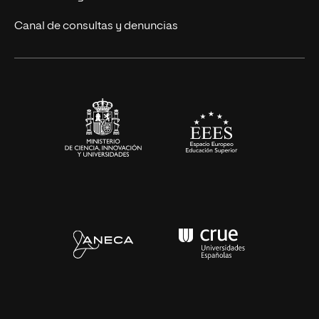
Eventos
Canal de consultas y denuncias
Alianzas corporativas
Sala de prensa
Contacto