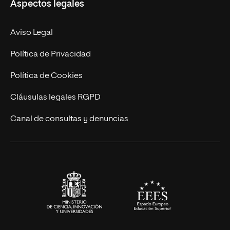
Aspectos legales
Doctorados
Facultades
Experto Universitario
Nuestro Equipo
Aviso Legal
Postgrados
Trabaja en UNIR
Política de Privacidad
Cursos Universitarios
Actualidad
Política de Cookies
UNIR Revista
Cláusulas legales RGPD
Eventos
Canal de consultas y denuncias
Alianzas corporativas
Sala de prensa
Contacto