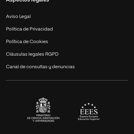
Doctorados
Facultades
Experto Universitario
Nuestro Equipo
Aviso Legal
Postgrados
Trabaja en UNIR
Política de Privacidad
Cursos Universitarios
Actualidad
Política de Cookies
UNIR Revista
Cláusulas legales RGPD
Eventos
Canal de consultas y denuncias
Alianzas corporativas
Sala de prensa
Contacto