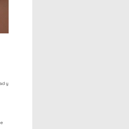
dad y
de