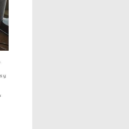
s
s y
á