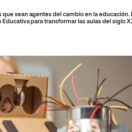
Máster Universitario en Psicopedagogía
olíticas y Relaciones
Acceso universitario para
na de Movilidad
nales
mayores
nacional
s que sean agentes del cambio en la educación. 
Máster Universitario en Atención Temprana y
Desarrollo Infantil
 Educativa para transformar las aulas del siglo X
Máster Universitario en Enseñanza de Español
como Lengua Extranjera (ELE)