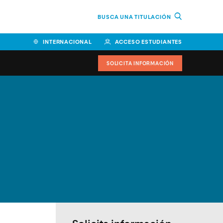
BUSCA UNA TITULACIÓN
INTERNACIONAL
ACCESO ESTUDIANTES
SOLICITA INFORMACIÓN
Facultad de Ciencias de la
Educación y Humanidades
Facultad de Ciencias de la
Salud
Facultad de Economía y
Empresa
Escuela Superior de Ingeniería
y Tecnología (ESIT)
Facultad de Derecho