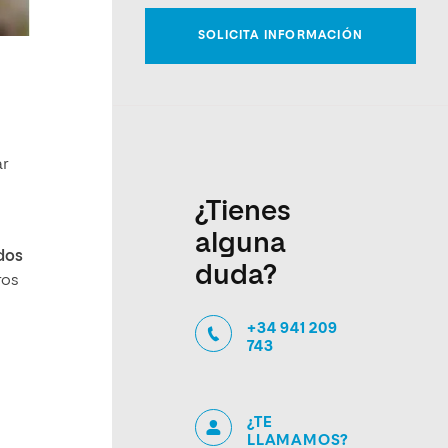
ar
¿Tienes
alguna
dos
duda?
ros
+34 941 209
743
¿TE
LLAMAMOS?