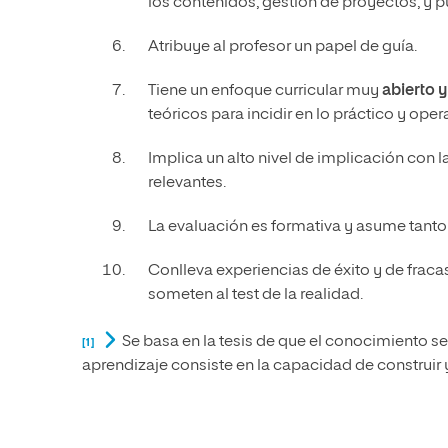
los contenidos, gestión de proyectos, y 
Atribuye al profesor un papel de guía.
Tiene un enfoque curricular muy
abierto y
teóricos para incidir en lo práctico y opera
Implica un alto nivel de implicación con
relevantes.
La evaluación es formativa y asume tanto
Conlleva experiencias de éxito y de frac
someten al test de la realidad.
Se basa en la tesis de que el conocimiento se 
[1]
aprendizaje consiste en la capacidad de construir y 