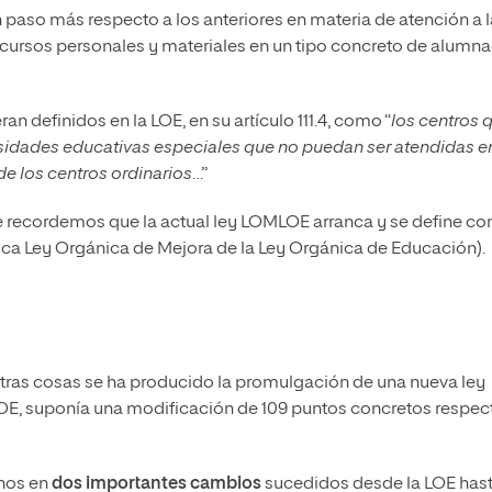
 paso más respecto a los anteriores en materia de atención a l
recursos personales y materiales en un tipo concreto de alumn
ran definidos en la LOE, en su artículo 111.4, como “
los centros 
idades educativas especiales que no puedan ser atendidas en
e los centros ordinarios
…”
e recordemos que la actual ley LOMLOE arranca y se define c
ca Ley Orgánica de Mejora de la Ley Orgánica de Educación).
otras cosas se ha producido la promulgación de una nueva ley
LOE, suponía una modificación de 109 puntos concretos respec
rnos en
dos importantes cambios
sucedidos desde la LOE has