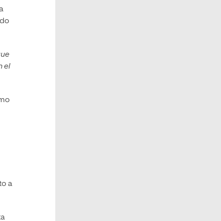
a
ado
que
 el
omo
to a
ta