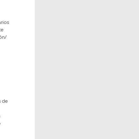
arios
te
ión/
s de
o
s
e