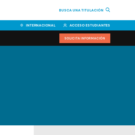
BUSCA UNA TITULACIÓN
INTERNACIONAL
ACCESO ESTUDIANTES
SOLICITA INFORMACIÓN
Facultad de Ciencias de la
Educación y Humanidades
Facultad de Ciencias de la
Salud
Facultad de Economía y
Empresa
Escuela Superior de Ingeniería
y Tecnología (ESIT)
Facultad de Derecho