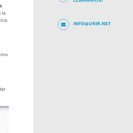
LLAMAMOS?
a
 la
tica
INFO@UNIR.NET
como
tar