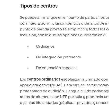
Tipos de centros
Se puede afirmar que en el “punto de partida” los c
con integración/inclusión, centros ordinarios de in
punto de partida pronto se simplificó y todos los c
inclusión, con lo que las opciones quedaron en 3:
Ordinarios
De integración preferente
De educación especial
Los
centros ordinarios
escolarizan alumnado con y
apoyo educativo(NEAE). Para ello, se les fue dot
profesorado de audición y lenguaje y de pedagogí
ratios de alumnos con NEE por aula y promovía un 
distintas titularidades (públicos, privados y concer