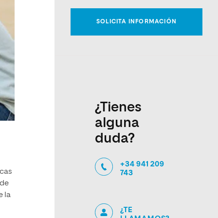
¿Tienes
alguna
duda?
+34 941 209
icas
743
 de
 la
¿TE