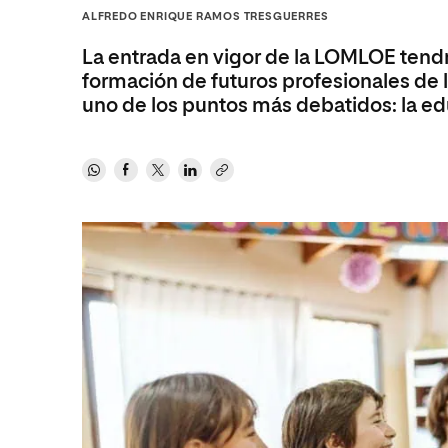
Diseño
Ingeniería y Tecnología
ALFREDO ENRIQUE RAMOS TRESGUERRES
Ciencias P
Escuela de Humanidades
Ofici
Ciencias de la Salud
Diseño
Internacio
Inter
La entrada en vigor de la LOMLOE tendr
Normas de Organización y
Ciencias Sociales
Ciencias de la Salud
Funcionamiento
formación de futuros profesionales de 
uno de los puntos más debatidos: la ed
Humanidades
Ciencias Sociales
Artes
Humanidades
Música
Artes
Música