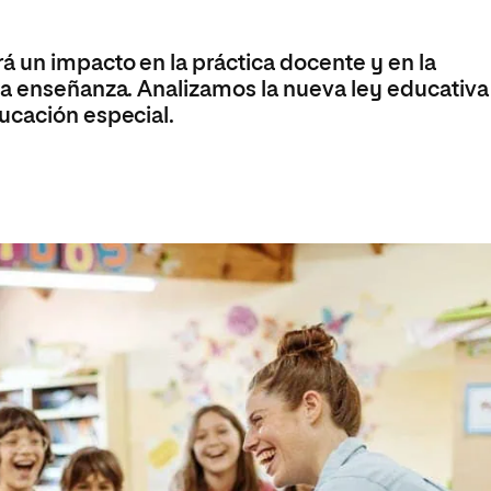
Máster Universitario en Psicopedagogía
olíticas y Relaciones
Acceso universitario para
na de Movilidad
nales
mayores
nacional
Máster Universitario en Atención Temprana y
á un impacto en la práctica docente y en la
Desarrollo Infantil
la enseñanza. Analizamos la nueva ley educativa
Máster Universitario en Enseñanza de Español
ucación especial.
como Lengua Extranjera (ELE)