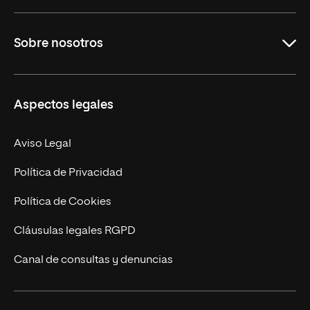
Grados
Sobre nosotros
Másteres Oficiales
Másteres Propios
Misión y Valores
Aspectos legales
Doctorados
Facultades
Experto Universitario
Nuestro Equipo
Aviso Legal
Postgrados
Trabaja en UNIR
Política de Privacidad
Cursos Universitarios
Actualidad
Política de Cookies
UNIR Revista
Cláusulas legales RGPD
Eventos
Canal de consultas y denuncias
Alianzas corporativas