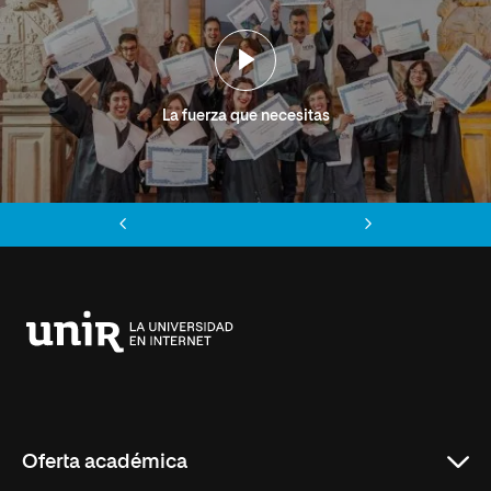
La fuerza que necesitas
Anterior
Siguiente
Universidad
Internacional
de
La
Rioja
Oferta académica