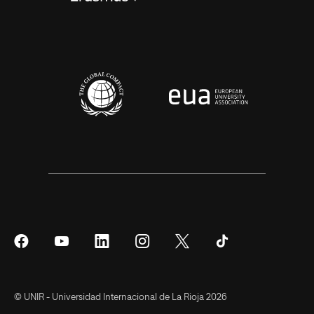
Síguenos
Síguenos
Síguenos
Síguenos
Síguenos
Síguenos
en
en
en
en
en
en
Facebook
YouTube
LinkedIn
Instagram
Twitter
Tiktok
© UNIR - Universidad Internacional de La Rioja 2026