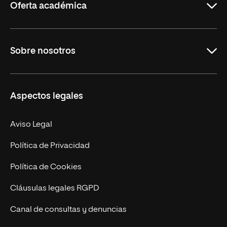
Oferta académica
Grados
Sobre nosotros
Másteres Oficiales
Másteres Propios
Misión y Valores
Aspectos legales
Doctorados
Facultades
Experto Universitario
Nuestro Equipo
Aviso Legal
Postgrados
Trabaja en UNIR
Política de Privacidad
Cursos Universitarios
Actualidad
Política de Cookies
UNIR Revista
Cláusulas legales RGPD
Eventos
Canal de consultas y denuncias