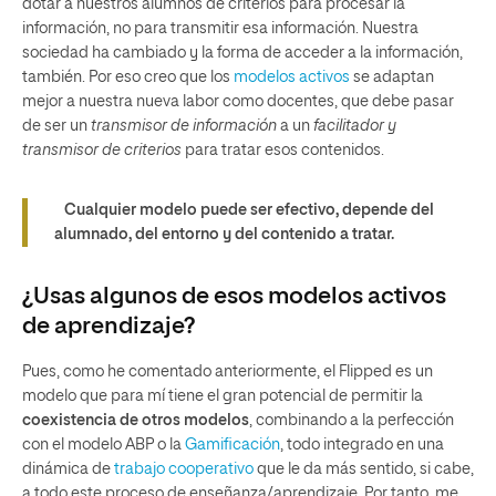
dotar a nuestros alumnos de criterios para procesar la
información, no para transmitir esa información. Nuestra
sociedad ha cambiado y la forma de acceder a la información,
también. Por eso creo que los
modelos activos
se adaptan
mejor a nuestra nueva labor como docentes, que debe pasar
de ser un
transmisor
de información
a un
facilitador y
transmisor de criterios
para tratar esos contenidos.
Cualquier modelo puede ser efectivo, depende del
alumnado, del entorno y del contenido a tratar.
¿Usas algunos de esos modelos activos
de aprendizaje?
Pues, como he comentado anteriormente, el Flipped es un
modelo que para mí tiene el gran potencial de permitir la
coexistencia de otros modelos
, combinando a la perfección
con el modelo ABP o la
Gamificación
, todo integrado en una
dinámica de
trabajo cooperativo
que le da más sentido, si cabe,
a todo este proceso de enseñanza/aprendizaje. Por tanto, me