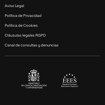
Experto Universitario
Nuestro Equipo
Aviso Legal
Postgrados
Trabaja en UNIR
Política de Privacidad
Cursos Universitarios
Actualidad
Política de Cookies
UNIR Revista
Cláusulas legales RGPD
Eventos
Canal de consultas y denuncias
Alianzas corporativas
Sala de prensa
Contacto