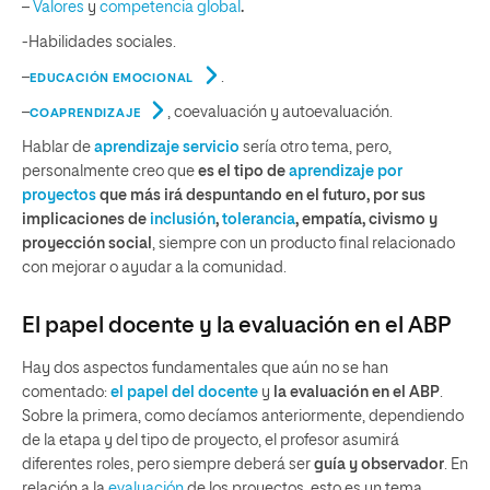
–
Valores
y
competencia global
.
-Habilidades sociales.
–
.
EDUCACIÓN EMOCIONAL
–
, coevaluación y autoevaluación.
COAPRENDIZAJE
Hablar de
aprendizaje servicio
sería otro tema, pero,
personalmente creo que
es el tipo de
aprendizaje por
proyectos
que más irá despuntando en el futuro, por sus
implicaciones de
inclusión
,
tolerancia
, empatía, civismo y
proyección social
, siempre con un producto final relacionado
con mejorar o ayudar a la comunidad.
El papel docente y la evaluación en el ABP
Hay dos aspectos fundamentales que aún no se han
comentado:
el papel del docente
y
la evaluación en el ABP
.
Sobre la primera, como decíamos anteriormente, dependiendo
de la etapa y del tipo de proyecto, el profesor asumirá
diferentes roles, pero siempre deberá ser
guía y observador
. En
relación a la
evaluación
de los proyectos, esto es un tema