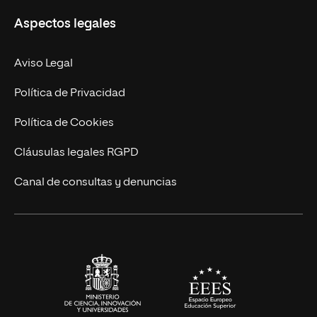
Misión y Valores
Aspectos legales
Doctorados
Facultades
Experto Universitario
Nuestro Equipo
Aviso Legal
Postgrados
Trabaja en UNIR
Política de Privacidad
Cursos Universitarios
Actualidad
Política de Cookies
UNIR Revista
Cláusulas legales RGPD
Eventos
Canal de consultas y denuncias
Alianzas corporativas
Sala de prensa
Contacto