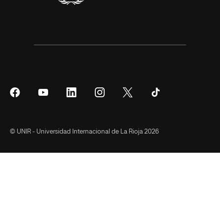
Síguenos
Síguenos
Síguenos
Síguenos
Síguenos
Síguenos
en
en
en
en
en
en
Facebook
YouTube
LinkedIn
Instagram
Twitter
Tiktok
© UNIR - Universidad Internacional de La Rioja 2026