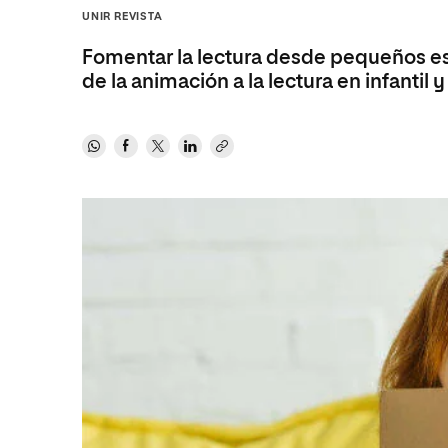
Diseño
Ingeniería y Tecnología
UNIR REVISTA
Ciencias P
Escuela de Humanidades
Ofici
Ciencias de la Salud
Diseño
Internacio
Inter
Fomentar la lectura desde pequeños es
Normas de Organización y
Ciencias Sociales
Ciencias de la Salud
Funcionamiento
de la animación a la lectura en infantil y
Humanidades
Ciencias Sociales
Artes
Humanidades
Música
Artes
Música