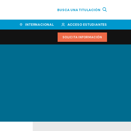
BUSCA UNA TITULACIÓN
INTERNACIONAL
ACCESO ESTUDIANTES
SOLICITA INFORMACIÓN
Facultad de Ciencias de la
Educación y Humanidades
Facultad de Ciencias de la
Salud
Facultad de Economía y
Empresa
Escuela Superior de Ingeniería
y Tecnología (ESIT)
Facultad de Derecho