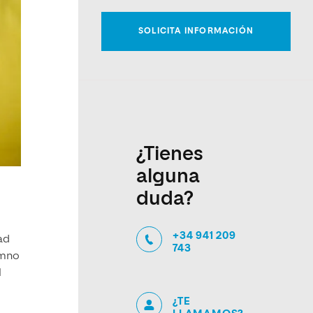
¿Tienes
alguna
duda?
+34 941 209
ad
743
umno
l
¿TE