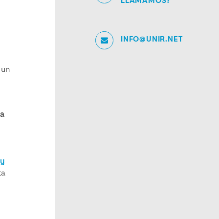
LLAMAMOS?
INFO@UNIR.NET
o
 un
ia
 y
ta