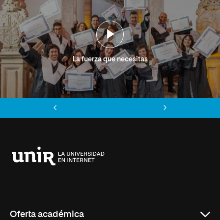
La fuerza que necesitas
Anterior
Siguiente
Universidad
Internacional
de
La
Rioja
Oferta académica