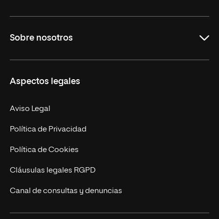
Grados
Sobre nosotros
Másteres Oficiales
Másteres Propios
Misión y Valores
Aspectos legales
Doctorados
Facultades
Experto Universitario
Nuestro Equipo
Aviso Legal
Postgrados
Trabaja en UNIR
Política de Privacidad
Cursos Universitarios
Actualidad
Política de Cookies
UNIR Revista
Cláusulas legales RGPD
Eventos
Canal de consultas y denuncias
Alianzas corporativas