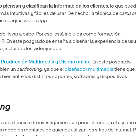
piensan y clasifican la información los clientes
, lo que pue
ás intuitivas y fáciles de usar. De hecho, la técnica de
cardsor
e una página web o
app
.
 de llevar a cabo. Por eso, está incluida como formación
R. En este posgrado se enseña a diseñar la experiencia de usu
o, incluidos los videojuegos.
 Producción Multimedia y Diseño online
. En este posgrado
 bien un
cardsorting
, ya que el
diseñador multimedia
tiene que
 bien entre los distintos soportes,
softwares
y dispositivos.
ing
 a una técnica de investigación que pone el foco en el usuario
 modelos mentales de quienes utilizan los sitios de Internet. 