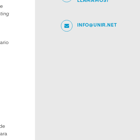
LLAMAMOS?
de
ting
INFO@UNIR.NET
ario
 de
Para