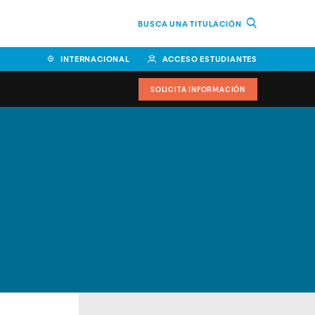
BUSCA UNA TITULACIÓN
INTERNACIONAL
ACCESO ESTUDIANTES
SOLICITA INFORMACIÓN
Facultad de Ciencias de la
Educación y Humanidades
Facultad de Ciencias de la
Salud
Facultad de Economía y
Empresa
Escuela Superior de Ingeniería
y Tecnología (ESIT)
Facultad de Derecho