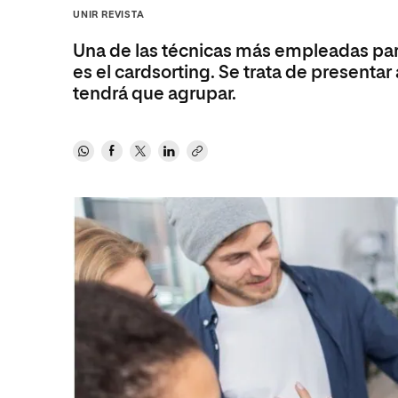
Diseño
Ingeniería y Tecnología
UNIR REVISTA
Ciencias P
Escuela de Humanidades
Ofici
Ciencias de la Salud
Diseño
Internacio
Inter
Una de las técnicas más empleadas pa
Normas de Organización y
Ciencias Sociales
Ciencias de la Salud
Funcionamiento
es el cardsorting. Se trata de presenta
tendrá que agrupar.
Humanidades
Ciencias Sociales
Artes
Humanidades
Música
Artes
Música