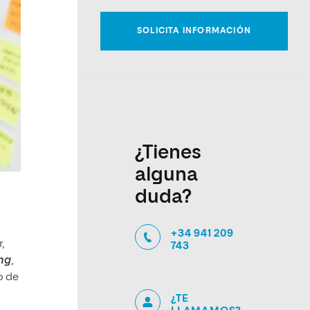
¿Tienes
alguna
duda?
+34 941 209
,
743
ing
,
o de
¿TE