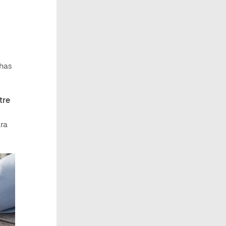
chas
tre
ara