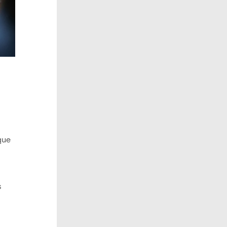
que
s