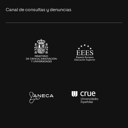
Eventos
Canal de consultas y denuncias
Alianzas corporativas
Sala de prensa
Contacto