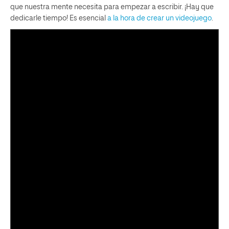
que nuestra mente necesita para empezar a escribir. ¡Hay que
dedicarle tiempo! Es esencial
a la hora de crear un videojuego
.