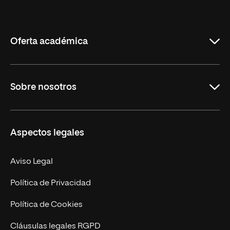
Internacional
de
La
Rioja
Oferta académica
Grados
Sobre nosotros
Másteres Oficiales
Másteres Propios
Misión y Valores
Aspectos legales
Doctorados
Facultades
Experto Universitario
Nuestro Equipo
Aviso Legal
Postgrados
Trabaja en UNIR
Política de Privacidad
Cursos Universitarios
Actualidad
Política de Cookies
UNIR Revista
Cláusulas legales RGPD