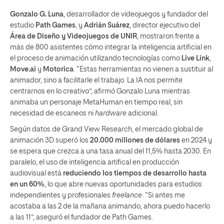
Gonzalo G. Luna
, desarrollador de videojuegos y fundador del
estudio
Path Games
, y
Adrián Suárez
, director ejecutivo del
Área de Diseño y Videojuegos de UNIR
, mostraron frente a
más de 800 asistentes cómo integrar la inteligencia artificial en
el proceso de animación utilizando tecnologías como
Live Link
,
Move.ai
y
Motorica
. “Estas herramientas no vienen a sustituir al
animador, sino a facilitarle el trabajo. La IA nos permite
centrarnos en lo creativo”, afirmó Gonzalo Luna mientras
animaba un personaje MetaHuman en tiempo real, sin
necesidad de escaneos ni
hardware
adicional.
Según datos de Grand View Research, el mercado global de
animación 3D superó los
20.000 millones de dólares
en 2024 y
se espera que crezca a una tasa anual del 11,5% hasta 2030. En
paralelo, el uso de inteligencia artifical en producción
audiovisual está
reduciendo los tiempos de desarrollo hasta
en un 60%
, lo que abre nuevas oportunidades para estudios
independientes y profesionales
freelance
. “Si antes me
acostaba a las 2 de la mañana animando, ahora puedo hacerlo
a las 11”, aseguró el fundador de Path Games.