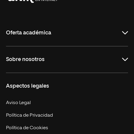
Universidad
Internacional
de
La
Rioja
Oferta académica
Grados
Sobre nosotros
Másteres Oficiales
Másteres Propios
Misión y Valores
Aspectos legales
Doctorados
Facultades
Experto Universitario
Nuestro Equipo
Aviso Legal
Postgrados
Trabaja en UNIR
Política de Privacidad
Cursos Universitarios
Actualidad
Política de Cookies