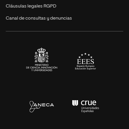
UNIR Revista
Cláusulas legales RGPD
Eventos
Canal de consultas y denuncias
Alianzas corporativas
Sala de prensa
Contacto