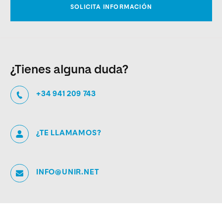
¿Tienes alguna duda?
+34 941 209 743
¿TE LLAMAMOS?
INFO@UNIR.NET