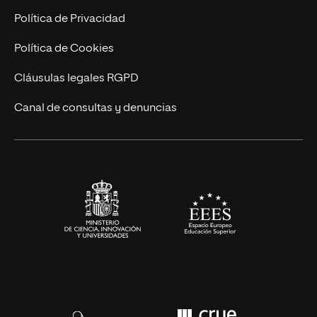
Postgrados
Trabaja en UNIR
Política de Privacidad
Cursos Universitarios
Actualidad
Política de Cookies
UNIR Revista
Cláusulas legales RGPD
Eventos
Canal de consultas y denuncias
Alianzas corporativas
Sala de prensa
Contacto