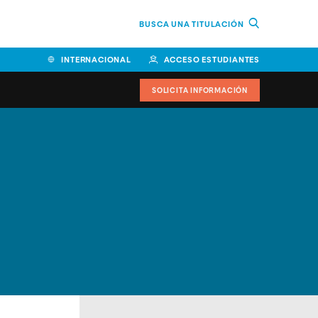
BUSCA UNA TITULACIÓN
INTERNACIONAL
ACCESO ESTUDIANTES
SOLICITA INFORMACIÓN
Facultad de Ciencias de la
Educación y Humanidades
Facultad de Ciencias de la
Salud
Facultad de Economía y
Empresa
Escuela Superior de Ingeniería
y Tecnología (ESIT)
Facultad de Derecho