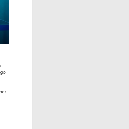
o
lgo
nar