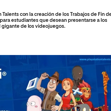
Máster Universitario en Psicopedagogía
olíticas y Relaciones
Acceso universitario para
na de Movilidad
nales
mayores
nacional
Máster Universitario en Atención Temprana y
 Talents con la creación de los Trabajos de Fin d
Desarrollo Infantil
para estudiantes que desean presentarse a los
Máster Universitario en Enseñanza de Español
 gigante de los videojuegos.
como Lengua Extranjera (ELE)