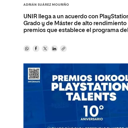
Diseño
Ingeniería y Tecnología
ADRIÁN SUÁREZ MOURIÑO
Ciencias P
Escuela de Humanidades
Ofici
Ciencias de la Salud
Diseño
Internacio
Inter
UNIR llega a un acuerdo con PlayStation
Normas de Organización y
Ciencias Sociales
Ciencias de la Salud
Funcionamiento
Grado y de Máster de alto rendimiento 
premios que establece el programa del
Humanidades
Ciencias Sociales
Artes
Humanidades
Música
Artes
Música