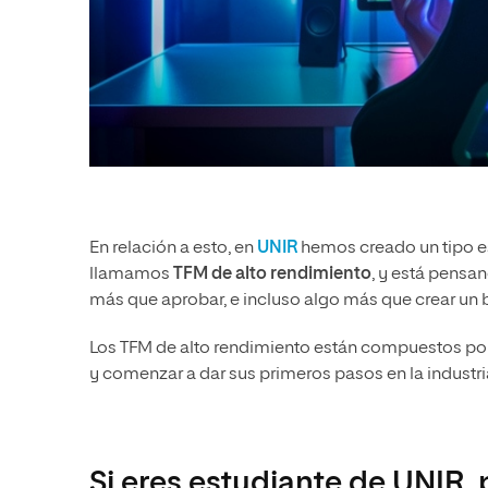
En relación a esto, en
UNIR
hemos creado un tipo e
llamamos
TFM de alto rendimiento
, y está pens
más que aprobar, e incluso algo más que crear un b
Los TFM de alto rendimiento están compuestos por 
y comenzar a dar sus primeros pasos en la industri
Si eres estudiante de UNIR, 