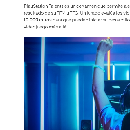
PlayStation Talents es un certamen que permite a es
resultado de su TFM y TFG. Un jurado evalúa los v
10.000 euros
para que puedan iniciar su desarrollo
videojuego más allá.