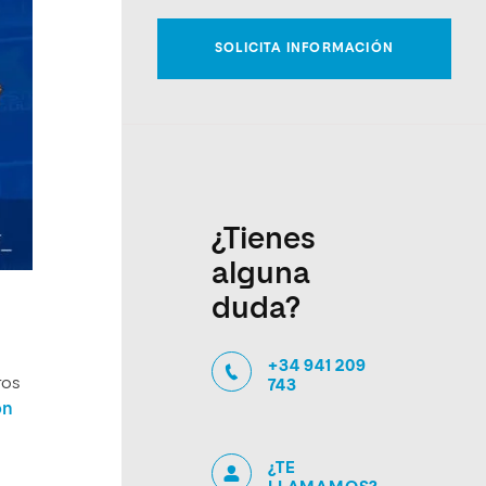
¿Tienes
alguna
duda?
+34 941 209
ros
743
on
¿TE