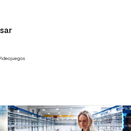
esar
 Videojuegos