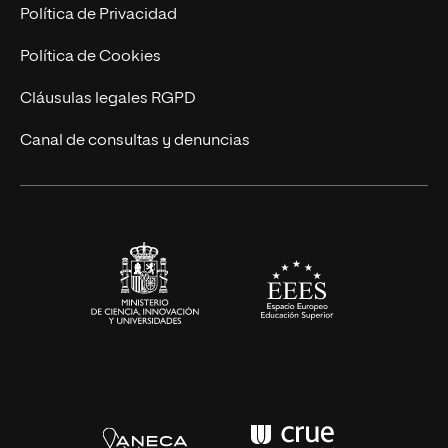
Postgrados
Trabaja en UNIR
Política de Privacidad
Cursos Universitarios
Actualidad
Política de Cookies
UNIR Revista
Cláusulas legales RGPD
Eventos
Canal de consultas y denuncias
Alianzas corporativas
Sala de prensa
Contacto