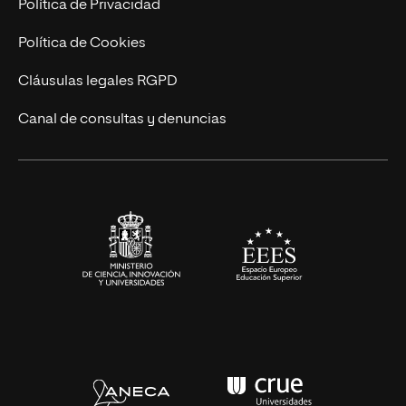
Trabaja en UNIR
Política de Privacidad
Cursos Universitarios
Actualidad
Política de Cookies
UNIR Revista
Cláusulas legales RGPD
Eventos
Canal de consultas y denuncias
Alianzas corporativas
Sala de prensa
Contacto