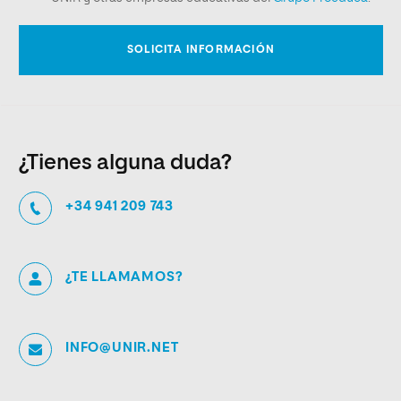
¿Tienes alguna duda?
+34 941 209 743
¿TE LLAMAMOS?
INFO@UNIR.NET