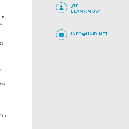
¿TE
LLAMAMOS?
tas
s
INFO@UNIR.NET
er
ede
tos
.
ón y