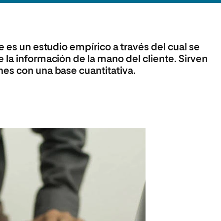
Máster Universitario en Psicopedagogía
olíticas y Relaciones
Acceso universitario para
na de Movilidad
nales
mayores
nacional
Máster Universitario en Atención Temprana y
Desarrollo Infantil
e es un estudio empírico a través del cual se
Máster Universitario en Enseñanza de Español
como Lengua Extranjera (ELE)
la información de la mano del cliente. Sirven
es con una base cuantitativa.