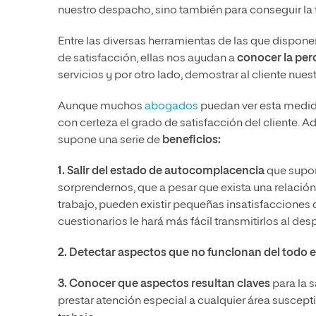
nuestro despacho, sino también para conseguir la 
Entre las diversas herramientas de las que dispon
de satisfacción, ellas nos ayudan a
conocer la per
servicios y por otro lado, demostrar al cliente nues
Aunque muchos
abogados
puedan ver esta medida
con certeza el grado de satisfacción del cliente. 
supone una serie de
beneficios:
1. Salir del estado de autocomplacencia
que supone
sorprendernos, que a pesar que exista una relación c
trabajo, pueden existir pequeñas insatisfacciones q
cuestionarios le hará más fácil transmitirlos al de
2. Detectar aspectos que no funcionan del todo e
3. Conocer que aspectos resultan claves
para la s
prestar atención especial a cualquier área suscept