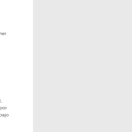
ner
,
 por
abajo