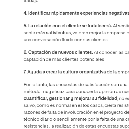
trabajo.
4. Identificar rápidamente experiencias negativa
5. La relación con el cliente se fortalecerá.
Al sent
sentir más
satisfechos
, valoran mejor la empresa 
una conversación fluida con sus clientes.
6. Captación de nuevos clientes.
Al conocer las pa
captación de más clientes potenciales
7. Ayuda a crear la cultura organizativa
de la empr
Por lo tanto, las encuestas de satisfacción son un
método muy eficaz para conocer la opinión de nues
cuantificar, gestionar y mejorar su fidelidad
, no 
salvo, como es normal en estos casos, cierta resis
razones de falta de involucración en el proyecto d
técnico diario o sencillamente por la falta de una c
resistencias, la realización de estas encuestas su