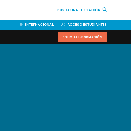
BUSCA UNA TITULACIÓN
INTERNACIONAL
ACCESO ESTUDIANTES
SOLICITA INFORMACIÓN
Facultad de Ciencias de la
Educación y Humanidades
Facultad de Ciencias de la
Salud
Facultad de Economía y
Empresa
Escuela Superior de Ingeniería
y Tecnología (ESIT)
Facultad de Derecho