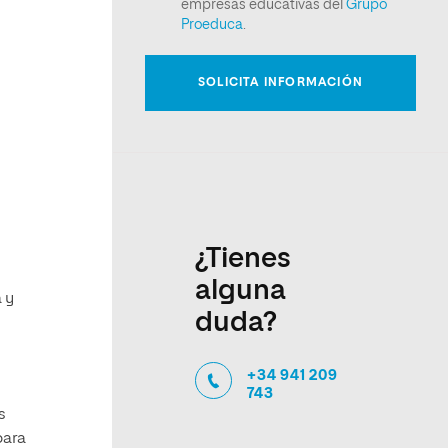
¿Tienes
alguna
 y
duda?
+34 941 209
743
s
para