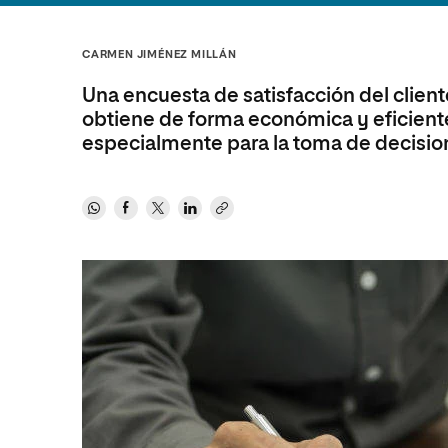
Diseño
Ingeniería y Tecnología
Ciencias P
Escuela de Humanidades
Ofici
Ciencias de la Salud
Diseño
Internacio
Inter
CARMEN JIMÉNEZ MILLÁN
Normas de Organización y
Ciencias Sociales
Ciencias de la Salud
Funcionamiento
Una encuesta de satisfacción del client
Humanidades
Ciencias Sociales
obtiene de forma económica y eficiente 
especialmente para la toma de decision
Artes
Humanidades
Música
Artes
Música