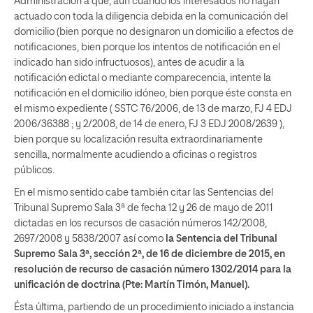
Administración a que, aun cuando los interesados no hayan
actuado con toda la diligencia debida en la comunicación del
domicilio (bien porque no designaron un domicilio a efectos de
notificaciones, bien porque los intentos de notificación en el
indicado han sido infructuosos), antes de acudir a la
notificación edictal o mediante comparecencia, intente la
notificación en el domicilio idóneo, bien porque éste consta en
el mismo expediente ( SSTC 76/2006, de 13 de marzo, FJ 4 EDJ
2006/36388 ; y 2/2008, de 14 de enero, FJ 3 EDJ 2008/2639 ),
bien porque su localización resulta extraordinariamente
sencilla, normalmente acudiendo a oficinas o registros
públicos.
En el mismo sentido cabe también citar las Sentencias del
Tribunal Supremo Sala 3ª de fecha 12 y 26 de mayo de 2011
dictadas en los recursos de casación números 142/2008,
2697/2008 y 5838/2007 así como
la
Sentencia del Tribunal
Supremo Sala 3ª, sec
ción
2ª, de 16 de diciembre de 2015, en
resolución de recurso de casación número 1302/2014 para la
unificación de doctri
na (Pte: Martín Timón, Manuel).
Ésta última, partiendo de un procedimiento iniciado a instancia