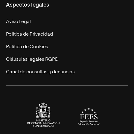
Aspectos legales
Doctorados
Facultades
Experto Universitario
Nuestro Equipo
Aviso Legal
Postgrados
Trabaja en UNIR
Política de Privacidad
Cursos Universitarios
Actualidad
Política de Cookies
UNIR Revista
Cláusulas legales RGPD
Eventos
Canal de consultas y denuncias
Alianzas corporativas
Sala de prensa
Contacto