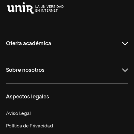
Universidad
Internacional
de
La
Rioja
Oferta académica
Grados
Sobre nosotros
Másteres Oficiales
Másteres Propios
Misión y Valores
Aspectos legales
Doctorados
Facultades
Experto Universitario
Nuestro Equipo
Aviso Legal
Postgrados
Trabaja en UNIR
Política de Privacidad