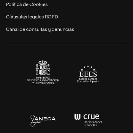
Cursos Universitarios
Actualidad
Política de Cookies
UNIR Revista
Cláusulas legales RGPD
Eventos
Canal de consultas y denuncias
Alianzas corporativas
Sala de prensa
Contacto