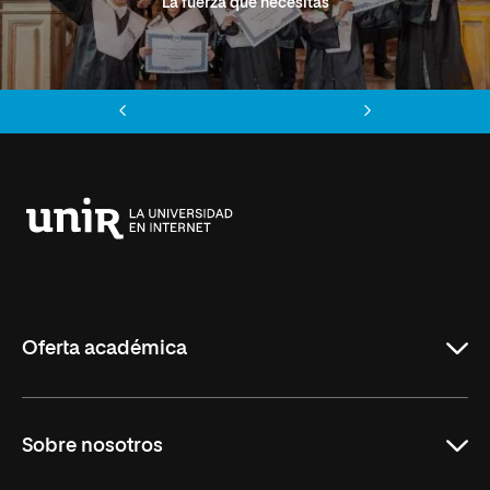
La fuerza que necesitas
Anterior
Siguiente
Universidad
Internacional
de
La
Rioja
Oferta académica
Grados
Sobre nosotros
Másteres Oficiales