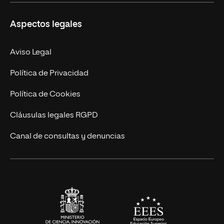
Másteres Propios
Misión y Valores
Aspectos legales
Doctorados
Facultades
Experto Universitario
Nuestro Equipo
Aviso Legal
Postgrados
Trabaja en UNIR
Política de Privacidad
Cursos Universitarios
Actualidad
Política de Cookies
UNIR Revista
Cláusulas legales RGPD
Eventos
Canal de consultas y denuncias
Alianzas corporativas
Sala de prensa
Contacto