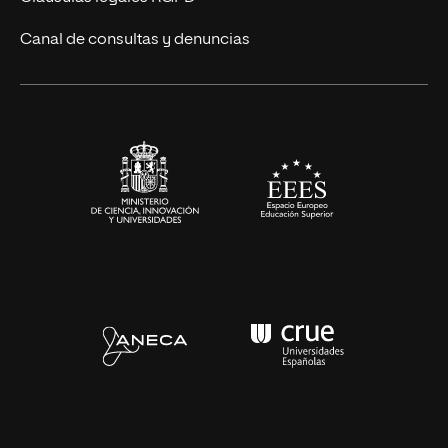
Eventos
Canal de consultas y denuncias
Alianzas corporativas
Sala de prensa
Contacto