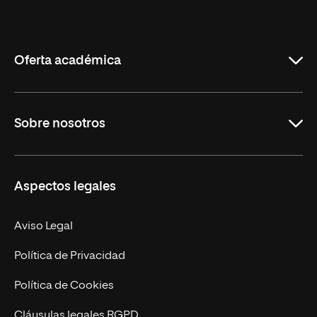
Internacional
de
La
Rioja
Oferta académica
Grados
Sobre nosotros
Másteres Oficiales
Másteres Propios
Misión y Valores
Aspectos legales
Doctorados
Facultades
Experto Universitario
Nuestro Equipo
Aviso Legal
Postgrados
Trabaja en UNIR
Política de Privacidad
Cursos Universitarios
Actualidad
Política de Cookies
UNIR Revista
Cláusulas legales RGPD