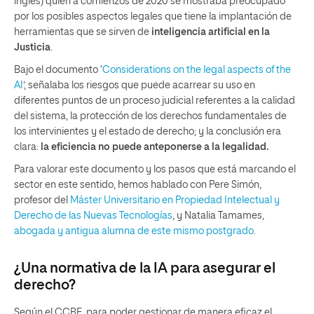
inglés) quien a comienzos de 2020 se mostraba preocupado
por los posibles aspectos legales que tiene la implantación de
herramientas que se sirven de
inteligencia artificial en la
Justicia
.
Bajo el documento ‘
Considerations on the legal aspects of the
AI
’, señalaba los riesgos que puede acarrear su uso en
diferentes puntos de un proceso judicial referentes a la calidad
del sistema, la protección de los derechos fundamentales de
los intervinientes y el estado de derecho; y la conclusión era
clara:
la eficiencia no puede anteponerse a la legalidad.
Para valorar este documento y los pasos que está marcando el
sector en este sentido, hemos hablado con Pere Simón,
profesor del
Máster Universitario en Propiedad Intelectual y
Derecho de las Nuevas Tecnologías
, y Natalia Tamames,
abogada y antigua alumna de este mismo postgrado
.
¿Una normativa de la IA para asegurar el
derecho?
Según el CCBE, para poder gestionar de manera eficaz el