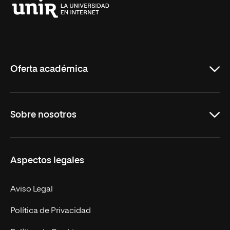
Universidad
Internacional
de
La
Rioja
Oferta académica
Grados
Sobre nosotros
Másteres Oficiales
Másteres Propios
Misión y Valores
Aspectos legales
Doctorados
Facultades
Experto Universitario
Nuestro Equipo
Aviso Legal
Postgrados
Trabaja en UNIR
Política de Privacidad
Cursos Universitarios