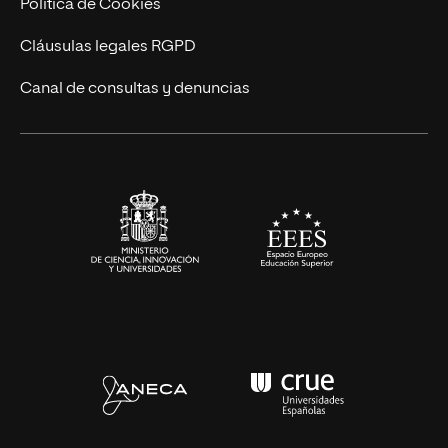
Actualidad
Política de Cookies
UNIR Revista
Cláusulas legales RGPD
Eventos
Canal de consultas y denuncias
Alianzas corporativas
Sala de prensa
Contacto