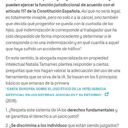
pueden ejercer la función jurisdiccional de acuerdo con el
artículo 117 de la Constitución Española.
Así que no sería legal,
es totalmente inviable, pero no solo ir a la cárcel, sino también
que decida qué progenitor se queda con la custodia de los
hijos, qué indemnización le corresponde al trabajador que ha
sido despedido de forma improcedente y determinar si le
corresponde o no una indemnización y en qué cuantía a aquel
que haya sufrido un accidente de tráfico”.
En este sentido, la abogada especializada en propiedad
intelectual Natalia Tamames plantea responder a ciertas
preguntas que nos hagan valorar la adecuación del uso de una
herramienta que se sirva de la IA. Se basan en los 5 principios
básicos que emanan de la primera
‘CARTA EUROPEA SOBRE EL USO ÉTICO DE LA INTELIGENCIA
ARTIFICIAL EN LOS SISTEMAS JUDICIALES Y SU ENTORNO’
(2018):
1. ¿Respeta este sistema de IA los
derechos fundamentales
y
se garantiza el derecho a un juicio justo?
2. ¿
Se discrimina a los individuos
que están siendo juzgados?