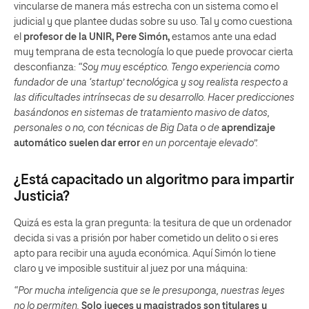
vincularse de manera más estrecha con un sistema como el
judicial y que plantee dudas sobre su uso. Tal y como cuestiona
el
profesor de la UNIR, Pere Simón,
estamos ante una edad
muy temprana de esta tecnología lo que puede provocar cierta
desconfianza:
“Soy muy escéptico. Tengo experiencia como
fundador de una ‘startup’ tecnológica y soy realista respecto a
las dificultades intrínsecas de su desarrollo. Hacer predicciones
basándonos en sistemas de tratamiento masivo de datos,
personales o no, con técnicas de Big Data o de
aprendizaje
automático suelen dar error
en un porcentaje elevado”.
¿Está capacitado un algoritmo para impartir
Justicia?
Quizá es esta la gran pregunta: la tesitura de que un ordenador
decida si vas a prisión por haber cometido un delito o si eres
apto para recibir una ayuda económica. Aquí Simón lo tiene
claro y ve imposible sustituir al juez por una máquina:
“Por mucha inteligencia que se le presuponga, nuestras leyes
no lo permiten.
Solo jueces y magistrados son titulares y