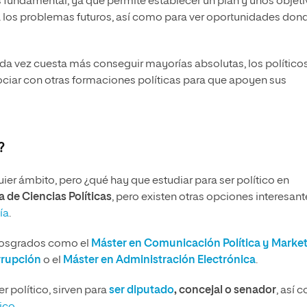
 fundamental, ya que permite establecer un plan y unos objet
 a los problemas futuros, así como para ver oportunidades don
da vez cuesta más conseguir mayorías absolutas, los político
ociar con otras formaciones políticas para que apoyen sus
?
r ámbito, pero ¿qué hay que estudiar para ser político en
 de Ciencias Políticas
, pero existen otras opciones interesant
ía
.
 posgrados como el
Máster en Comunicación Política y Marke
rrupción
o el
Máster en Administración Electrónica
.
 político, sirven para
ser diputado
, concejal o senador
, así 