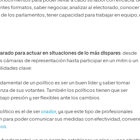
onocimientos para poder llevar a cabo su labor con eficacia: 
tes formatos, saber negociar, analizar al electorado, conocer
 de los parlamentos, tener capacidad para trabajar en equipo, 
arado para actuar en situaciones de lo más dispares
: desde
las cámaras de representación hasta participar en un mitin o un
ilidades clave:
damental de un político es ser un buen líder y saber tomar
nza de sus votantes. También los políticos tienen que ser
r bajo presión y ser flexibles ante los cambios.
olítico es el de ser
orador
, ya que este tipo de profesionales
ión para poder comunicar sus medidas con efectividad, conven
cos
.