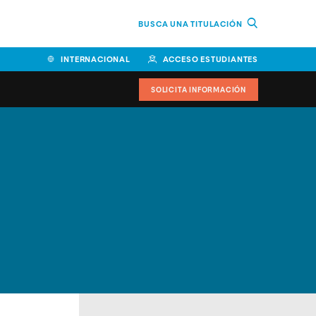
BUSCA UNA TITULACIÓN
INTERNACIONAL
ACCESO ESTUDIANTES
SOLICITA INFORMACIÓN
Facultad de Ciencias de la
Educación y Humanidades
Facultad de Ciencias de la
Salud
Facultad de Economía y
Empresa
Escuela Superior de Ingeniería
y Tecnología (ESIT)
Facultad de Derecho