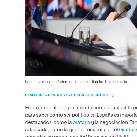
La política es una profesión estrechamente ligada a la democracia.
DESCUBRE NUESTROS ESTUDIOS DE DERECHO
En un ambiente tan polarizado como el actual, la po
para saber
cómo ser político
en España es importan
destacados, como la
oratoria
y la negociación. T
adecuada, como la que se encuentra en el
Grado e