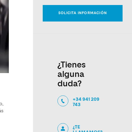
¿Tienes
alguna
duda?
+34 941 209
o,
743
ás
¿TE