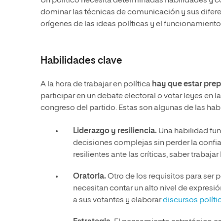
Un político necesita determinadas habilidades y c
dominar las técnicas de comunicación y sus diferen
orígenes de las ideas políticas y el funcionamiento
Habilidades clave
A la hora de trabajar en política
hay que estar prep
participar en un debate electoral o votar leyes en 
congreso del partido. Estas son algunas de las hab
Liderazgo y resiliencia.
Una habilidad fun
decisiones complejas sin perder la confia
resilientes ante las críticas, saber trabaja
Oratoria.
Otro de los requisitos para ser p
necesitan contar un alto nivel de expres
a sus votantes y elaborar
discursos políti