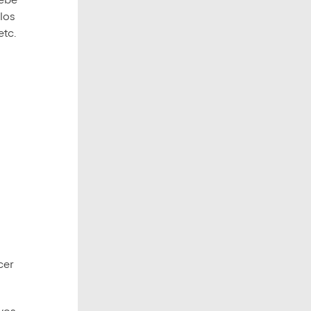
debe
 los
etc.
cer