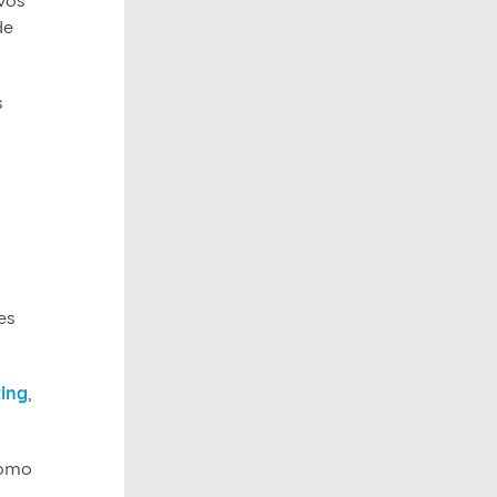
ivos
de
s
es
ting
,
como