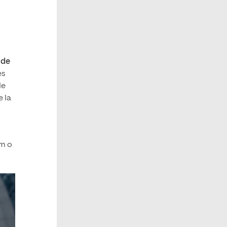
 de
es
le
 la
am o