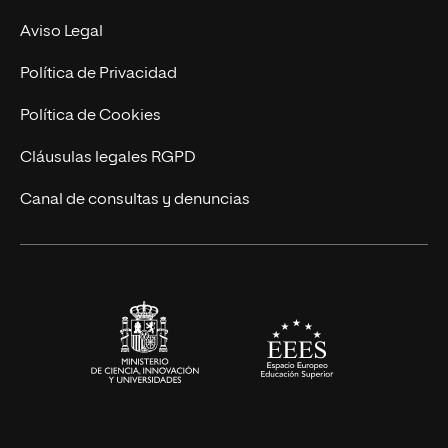
Experto Universitario
Nuestro Equipo
Aviso Legal
Postgrados
Trabaja en UNIR
Política de Privacidad
Cursos Universitarios
Actualidad
Política de Cookies
UNIR Revista
Cláusulas legales RGPD
Eventos
Canal de consultas y denuncias
Alianzas corporativas
Sala de prensa
Contacto