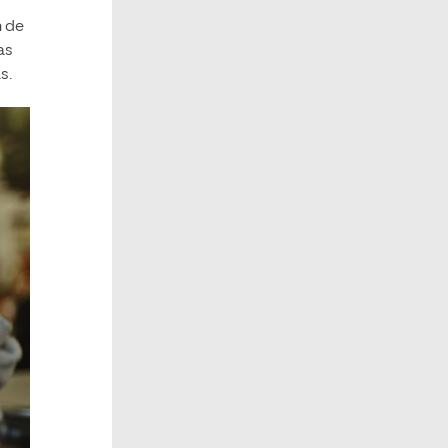
n de
as
s.