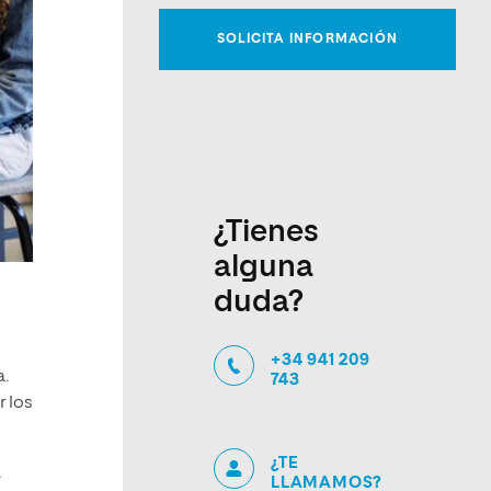
¿Tienes
alguna
duda?
+34 941 209
a.
743
r los
¿TE
e
LLAMAMOS?