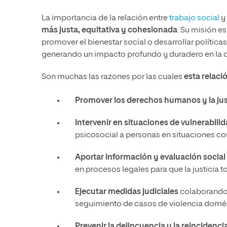
La importancia de la relación entre
trabajo social
y 
más justa, equitativa y cohesionada
. Su misión e
promover el bienestar social o desarrollar política
generando un impacto profundo y duradero en la cal
Son muchas las razones por las cuales
esta relaci
Promover los derechos humanos y la just
Intervenir en situaciones de vulnerabili
psicosocial a personas en situaciones c
Aportar información y evaluación social 
en procesos legales para que la justicia
Ejecutar medidas judiciales
colaborando e
seguimiento de casos de violencia domés
Prevenir la delincuencia y la reincidenci