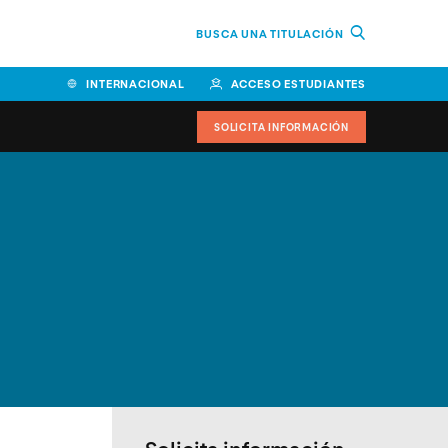
BUSCA UNA TITULACIÓN
INTERNACIONAL
ACCESO ESTUDIANTES
SOLICITA INFORMACIÓN
Facultad de Ciencias de la
Educación y Humanidades
Facultad de Ciencias de la
Salud
Facultad de Economía y
Empresa
Escuela Superior de Ingeniería
y Tecnología (ESIT)
Facultad de Derecho