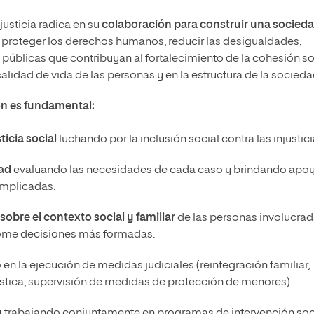
justicia radica en su
colaboración para construir una socied
s proteger los derechos humanos, reducir las desigualdades,
s públicas que contribuyan al fortalecimiento de la cohesión so
idad de vida de las personas y en la estructura de la socieda
ón es fundamental:
icia social
luchando por la inclusión social contra las injustici
dad
evaluando las necesidades de cada caso y brindando apo
omplicadas.
sobre el contexto social y familiar
de las personas involucra
 tome decisiones más formadas.
n la ejecución de medidas judiciales (reintegración familiar,
tica, supervisión de medidas de protección de menores).
a
trabajando conjuntamente en programas de intervención soci