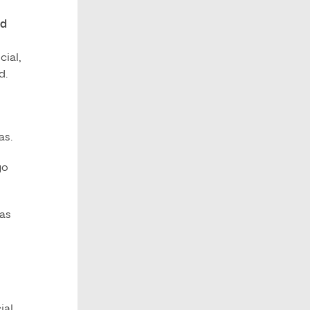
ad
cial,
d.
as.
yo
das
al,