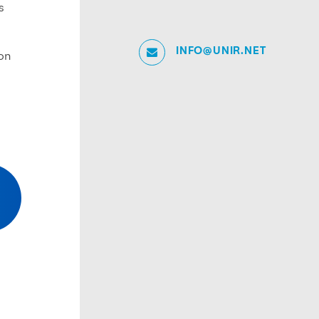
s
INFO@UNIR.NET
con