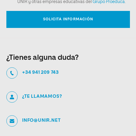
¿Tienes alguna duda?
+34 941 209 743
¿TE LLAMAMOS?
INFO@UNIR.NET