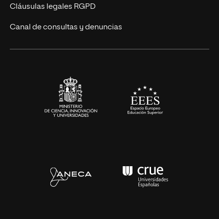
UNIR Revista
Cláusulas legales RGPD
Eventos
Canal de consultas y denuncias
Alianzas corporativas
Sala de prensa
Contacto