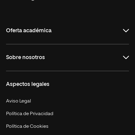
Universidad
Internacional
de
La
Rioja
Oferta académica
Grados
Sobre nosotros
Másteres Oficiales
Másteres Propios
Misión y Valores
Aspectos legales
Doctorados
Facultades
Experto Universitario
Nuestro Equipo
Aviso Legal
Postgrados
Trabaja en UNIR
Política de Privacidad
Cursos Universitarios
Actualidad
Política de Cookies