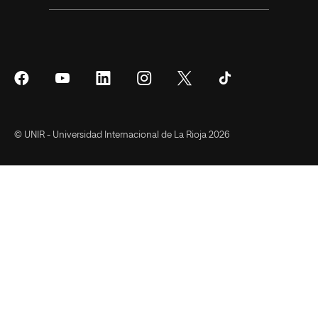
Síguenos
Síguenos
Síguenos
Síguenos
Síguenos
Síguenos
en
en
en
en
en
en
Facebook
YouTube
LinkedIn
Instagram
Twitter
Tiktok
© UNIR - Universidad Internacional de La Rioja 2026