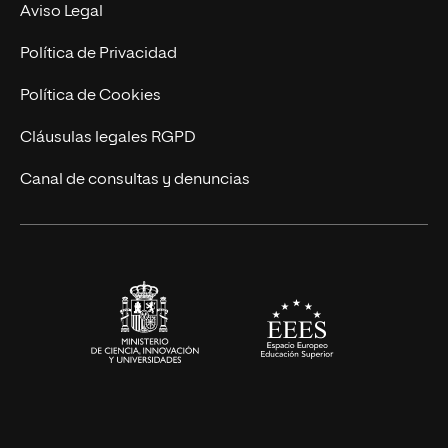
Experto Universitario
Nuestro Equipo
Aviso Legal
Postgrados
Trabaja en UNIR
Política de Privacidad
Cursos Universitarios
Actualidad
Política de Cookies
UNIR Revista
Cláusulas legales RGPD
Eventos
Canal de consultas y denuncias
Alianzas corporativas
Sala de prensa
Contacto